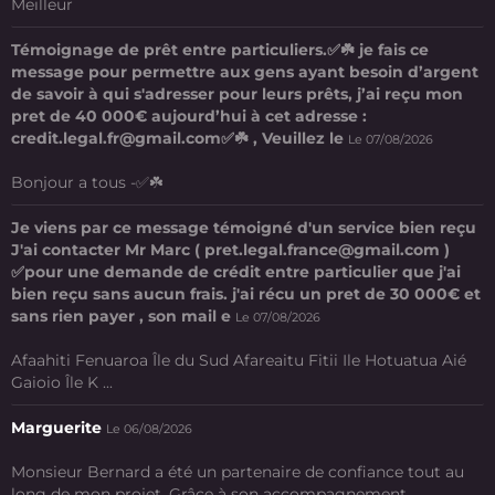
Meilleur
Témoignage de prêt entre particuliers.✅☘️ je fais ce
message pour permettre aux gens ayant besoin d’argent
de savoir à qui s'adresser pour leurs prêts, j’ai reçu mon
pret de 40 000€ aujourd’hui à cet adresse :
credit.legal.fr@gmail.com✅☘️ , Veuillez le
Le 07/08/2026
Bonjour a tous -✅☘️
Je viens par ce message témoigné d'un service bien reçu
J'ai contacter Mr Marc ( pret.legal.france@gmail.com )
✅pour une demande de crédit entre particulier que j'ai
bien reçu sans aucun frais. j'ai récu un pret de 30 000€ et
sans rien payer , son mail e
Le 07/08/2026
Afaahiti Fenuaroa Île du Sud Afareaitu Fitii Ile Hotuatua Aié
Gaioio Île K ...
Marguerite
Le 06/08/2026
Monsieur Bernard a été un partenaire de confiance tout au
long de mon projet. Grâce à son accompagnement ...