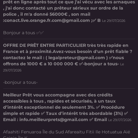
prêt en ligne après tout ce que j'ai vécu avec les arnaques
, j'ai donc contacté un prêteur sérieux sur ordre de la
police , il m'a donné 56000€ , son mail
:conact.live.orange.fr.com@gmail.com ;✅ B
Le 29/07/2026
Bonjour a tous ✅✅
OFFRE DE PRÊT ENTRE PARTICULIER très très rapide en
France et à proximité.Avez-vous besoin d'un prêt fiable ?
contactez le mail : ( legalpreteur@gmail.com ) ✅nous
offrons de 1000 € a 10 000 000 € ✅-bonjour a tous-
Le
29/07/2026
-bonjour a tous-
Meilleur Prêt vous accompagne avec des crédits
accessibles à tous , rapides et sécurisés, à un taux
d’intérêt exceptionnel de seulement 3%. ✅ Procédure
simple et rapide ✅ Taux d’intérêt très abordable (3%) ✅
Email : info.meilleurprets@gmail.com ✅ Email
Le 29/07/2026
Afaahiti Fenuaroa Île du Sud Afareaitu Fitii Ile Hotuatua Aié