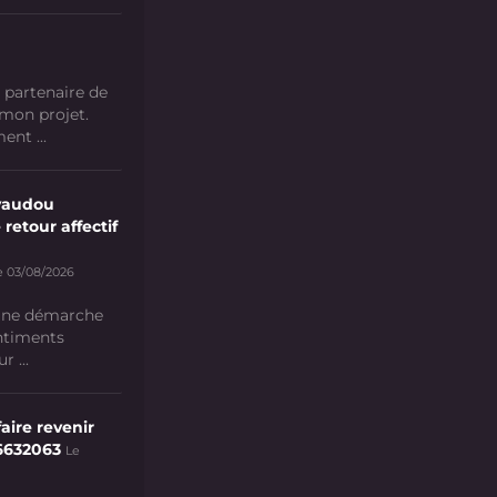
 partenaire de
 mon projet.
nt ...
vaudou
 retour affectif
e 03/08/2026
 une démarche
ntiments
 ...
aire revenir
6632063
Le