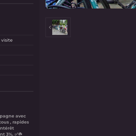
visite
mpagne avec
tous , rapides
intérêt
nt 3%. ✅☘️