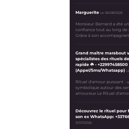
Marguerite
Le 06/08/2026
Monsieur Bernard a été un
confiance tout au long de
Grâce à son accompagneme
Grand maître marabout 
spécialistes des rituels de
rapide ☘️ - +22997458500
(Appel/Sms/Whatsapp)
L
Rituel d'amour puissant :
symbolique autour des se
amoureux Le Rituel d'amour
Découvrez le rituel pour f
son ex WhatsApp: +3376
31/07/2026