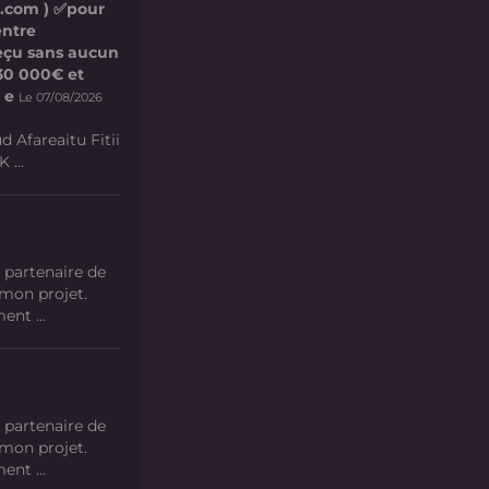
l.com ) ✅pour
entre
 reçu sans aucun
e 30 000€ et
 e
Le 07/08/2026
d Afareaitu Fitii
 ...
 partenaire de
 mon projet.
nt ...
 partenaire de
 mon projet.
nt ...