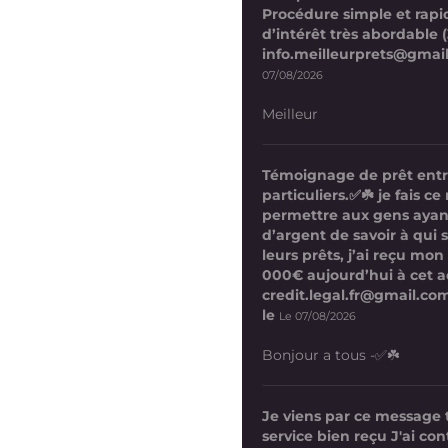
Procédure simple et rapi
d’intérêt très abordable (
info.meilleurprets@gmai
07/08/2026
Meilleur
Témoignage de prêt ent
particuliers.✅☘️ je fais 
permettre aux gens ayan
d’argent de savoir à qui 
leurs prêts, j’ai reçu mon
000€ aujourd’hui à cet a
credit.legal.fr@gmail.com
le
Le 07/08/2026
Bonjour a tous -✅☘️
Je viens par ce message
service bien reçu J'ai co