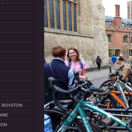
E ROYSTON
OIRE
TON