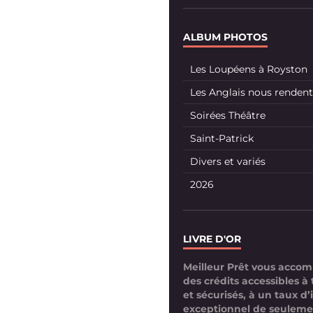
ALBUM PHOTOS
Les Loupéens à Royston
Les Anglais nous rendent 
Soirées Théâtre
Saint-Patrick
Divers et variés
2026
LIVRE D'OR
Meilleur Prêt vous acco
des crédits accessibles à 
et sécurisés, à un taux d’
exceptionnel de seuleme