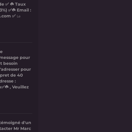
de ✅ ☘️ Taux
3%) ✅☘️ Email :
l.com ✅
Le
re
ce message pour
t besoin
s'adresser pour
 pret de 40
dresse :
✅☘️ , Veuillez
 témoigné d'un
ntacter Mr Marc