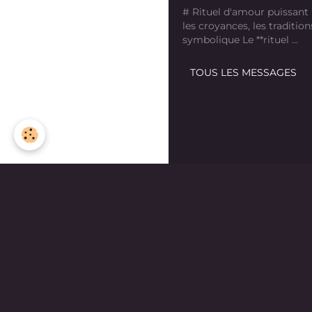
# Rituel d'amour puissant
les croyances, les tradition
symbolique Le **rituel ...
TOUS LES MESSAGES