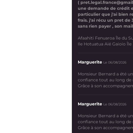
( pret.legal.france@gmai
une demande de crédit 
particulier que j'ai bien
frais. j'ai récu un pret d
sans rien payer , son mail
Afaahiti Fenuaroa Île du Su
Ile Hotuatua Aié Gaioio Île K
Marguerite
Le 06/08/2026
Monsieur Bernard a été un
confiance tout au long de
Grâce à son accompagneme
Marguerite
Le 06/08/2026
Monsieur Bernard a été un
confiance tout au long de
Grâce à son accompagneme