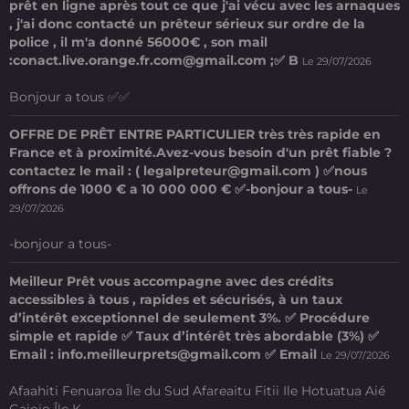
prêt en ligne après tout ce que j'ai vécu avec les arnaques
, j'ai donc contacté un prêteur sérieux sur ordre de la
police , il m'a donné 56000€ , son mail
:conact.live.orange.fr.com@gmail.com ;✅ B
Le 29/07/2026
Bonjour a tous ✅✅
OFFRE DE PRÊT ENTRE PARTICULIER très très rapide en
France et à proximité.Avez-vous besoin d'un prêt fiable ?
contactez le mail : ( legalpreteur@gmail.com ) ✅nous
offrons de 1000 € a 10 000 000 € ✅-bonjour a tous-
Le
29/07/2026
-bonjour a tous-
Meilleur Prêt vous accompagne avec des crédits
accessibles à tous , rapides et sécurisés, à un taux
d’intérêt exceptionnel de seulement 3%. ✅ Procédure
simple et rapide ✅ Taux d’intérêt très abordable (3%) ✅
Email : info.meilleurprets@gmail.com ✅ Email
Le 29/07/2026
Afaahiti Fenuaroa Île du Sud Afareaitu Fitii Ile Hotuatua Aié