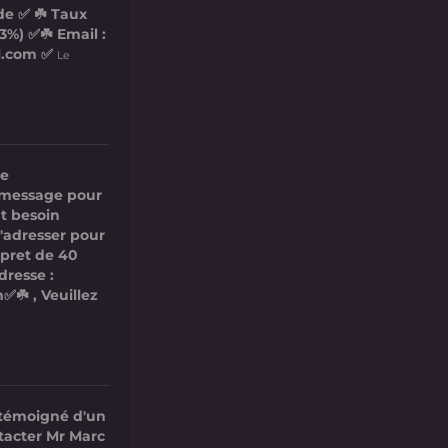
de ✅ ☘️ Taux
3%) ✅☘️ Email :
l.com ✅
Le
re
ce message pour
t besoin
s'adresser pour
 pret de 40
dresse :
✅☘️ , Veuillez
 témoigné d'un
ntacter Mr Marc