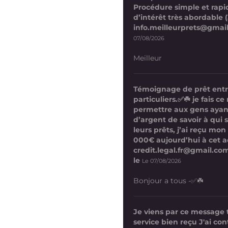
Procédure simple et rapi
d’intérêt très abordable (
info.meilleurprets@gmai
07/08/2026
Meilleur
Témoignage de prêt ent
particuliers.✅☘️ je fais 
permettre aux gens ayan
d’argent de savoir à qui 
leurs prêts, j’ai reçu mon
000€ aujourd’hui à cet a
credit.legal.fr@gmail.com
le
Le 07/08/2026
Bonjour a tous -✅☘️
Je viens par ce message
service bien reçu J'ai co