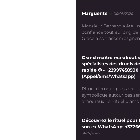
Marguerite
Le 06/08/2026
Monsieur Bernard a été un
confiance tout au long de
Grâce à son accompagneme
Grand maître marabout 
spécialistes des rituels de
rapide ☘️ - +22997458500
(Appel/Sms/Whatsapp)
L
Rituel d'amour puissant :
symbolique autour des se
amoureux Le Rituel d'amour
Découvrez le rituel pour f
son ex WhatsApp: +3376
31/07/2026