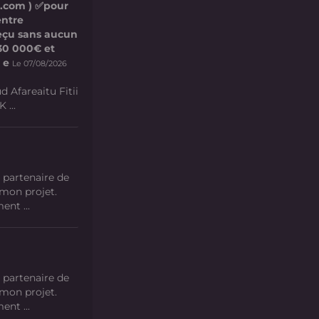
l.com ) ✅pour
entre
 reçu sans aucun
e 30 000€ et
 e
Le 07/08/2026
d Afareaitu Fitii
 ...
 partenaire de
 mon projet.
nt ...
 partenaire de
 mon projet.
nt ...