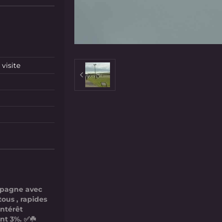
visite
mpagne avec
tous , rapides
intérêt
nt 3%. ✅☘️