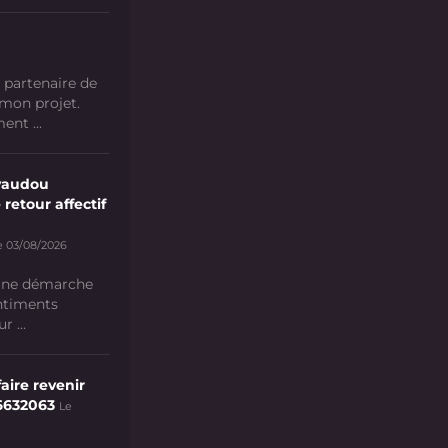
 partenaire de
 mon projet.
nt ...
vaudou
 retour affectif
e 03/08/2026
 une démarche
ntiments
 ...
aire revenir
6632063
Le