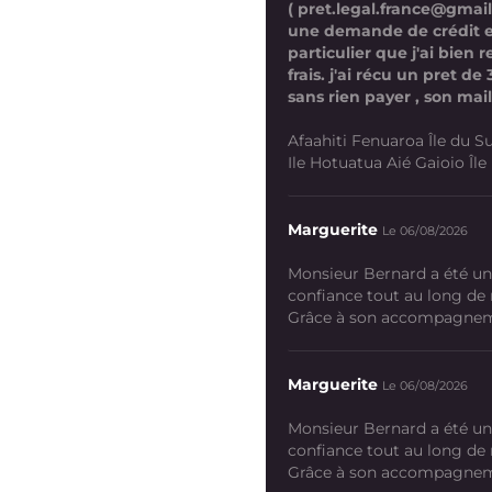
( pret.legal.france@gmai
une demande de crédit 
particulier que j'ai bien
frais. j'ai récu un pret d
sans rien payer , son mail
Afaahiti Fenuaroa Île du Su
Ile Hotuatua Aié Gaioio Île K
Marguerite
Le 06/08/2026
Monsieur Bernard a été un
confiance tout au long de
Grâce à son accompagneme
Marguerite
Le 06/08/2026
Monsieur Bernard a été un
confiance tout au long de
Grâce à son accompagneme