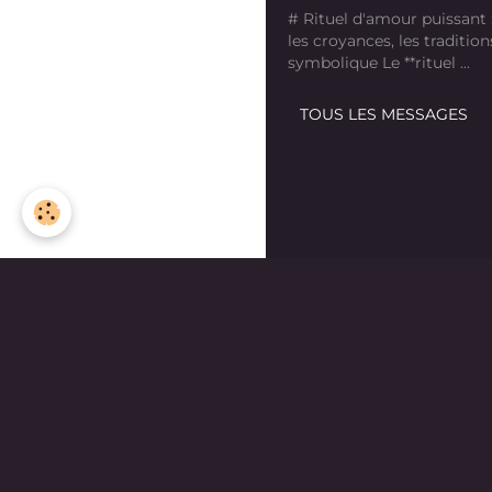
# Rituel d'amour puissant
les croyances, les tradition
symbolique Le **rituel ...
TOUS LES MESSAGES