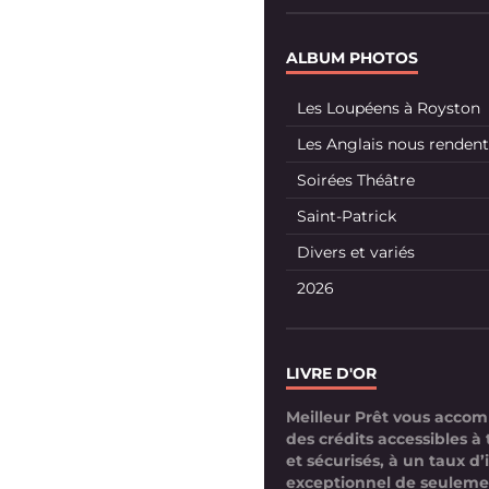
ALBUM PHOTOS
Les Loupéens à Royston
Les Anglais nous rendent 
Soirées Théâtre
Saint-Patrick
Divers et variés
2026
LIVRE D'OR
Meilleur Prêt vous acco
des crédits accessibles à 
et sécurisés, à un taux d’
exceptionnel de seuleme