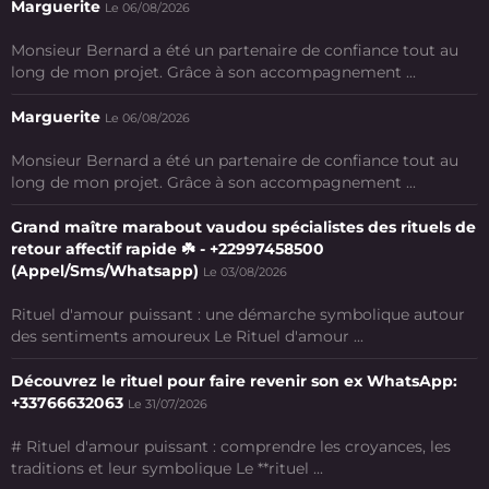
Marguerite
Le 06/08/2026
Monsieur Bernard a été un partenaire de confiance tout au
long de mon projet. Grâce à son accompagnement ...
Marguerite
Le 06/08/2026
Monsieur Bernard a été un partenaire de confiance tout au
long de mon projet. Grâce à son accompagnement ...
Grand maître marabout vaudou spécialistes des rituels de
retour affectif rapide ☘️ - +22997458500
(Appel/Sms/Whatsapp)
Le 03/08/2026
Rituel d'amour puissant : une démarche symbolique autour
des sentiments amoureux Le Rituel d'amour ...
Découvrez le rituel pour faire revenir son ex WhatsApp:
+33766632063
Le 31/07/2026
# Rituel d'amour puissant : comprendre les croyances, les
traditions et leur symbolique Le **rituel ...