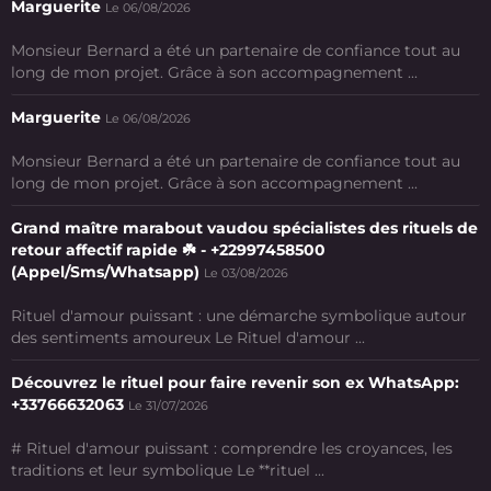
Marguerite
Le 06/08/2026
Monsieur Bernard a été un partenaire de confiance tout au
long de mon projet. Grâce à son accompagnement ...
Marguerite
Le 06/08/2026
Monsieur Bernard a été un partenaire de confiance tout au
long de mon projet. Grâce à son accompagnement ...
Grand maître marabout vaudou spécialistes des rituels de
retour affectif rapide ☘️ - +22997458500
(Appel/Sms/Whatsapp)
Le 03/08/2026
Rituel d'amour puissant : une démarche symbolique autour
des sentiments amoureux Le Rituel d'amour ...
Découvrez le rituel pour faire revenir son ex WhatsApp:
+33766632063
Le 31/07/2026
# Rituel d'amour puissant : comprendre les croyances, les
traditions et leur symbolique Le **rituel ...