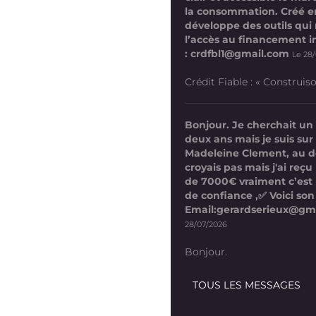
la consommation. Créé en
développe des outils qui
l’accès au financement i
: crdfbl1@gmail.com
Le 28
Crédit Fiable : « Construis
Bonjour. Je cherchait un
deux ans mais je suis su
Madeleine Clement, au d
croyais pas mais j'ai reç
de 7000€ vraiment c’est
de confiance ,✅ Voici son
Email:gerardserieux@gm
28/07/2026
Bonjour.
TOUS LES MESSAGES