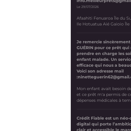
info.meilleurprets@gmai
Le 29/07/2026
Afaahiti Fenuaroa Île du Su
Ile Hotuatua Aié Gaioio Île K
Je remercie sincèremen
GUÉRIN pour ce prêt qui 
prendre en charge les s
enfant malade. Un servic
efficace qui nous a beau
Voici son adresse mail
:ninetteguerin62@gmail
Mon enfant avait besoin d
et ce prêt m'a permis de co
dépenses médicales à temps
Crédit Fiable est un néo-
digital qui porte l’ambit
clair et accessible le mar