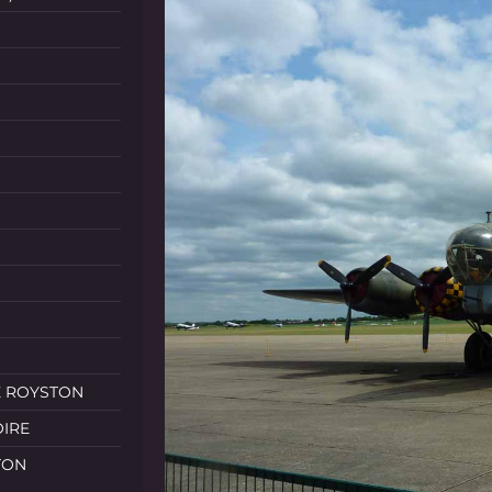
E ROYSTON
OIRE
TON