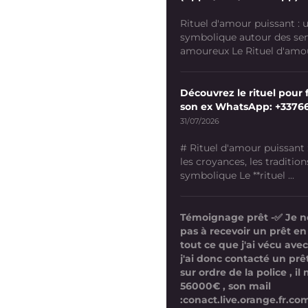
Rituel d'amour puissant :
symbolique autour des se
amoureux Le Rituel d'amour
Découvrez le rituel pour f
son ex WhatsApp: +3376
31/07/2026
# Rituel d'amour puissant
les croyances, les tradition
symbolique Le **rituel ...
Témoignage prêt -✅ Je n
pas à recevoir un prêt en
tout ce que j'ai vécu avec
j'ai donc contacté un prê
sur ordre de la police , i
56000€ , son mail
:conact.live.orange.fr.