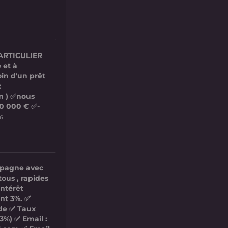
ARTICULIER
 et à
in d'un prêt
:
m ) ✅nous
00 000 € ✅-
26
mpagne avec
tous , rapides
intérêt
nt 3%. ✅
ide ✅ Taux
3%) ✅ Email :