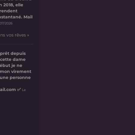
 2018, elle
 rendent
nstantané. Mail
/07/2026
ons vos rêves »
 prêt depuis
r cette dame
ébut je ne
u mon virement
 une personne
ail.com ✅
Le