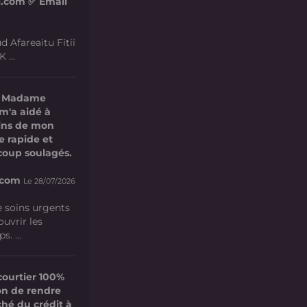
l.com ✅ Email
d Afareaitu Fitii
 ...
t Madame
m'a aidé à
oins de mon
e rapide et
coup soulagés.
.com
Le 28/07/2026
e soins urgents
uvrir les
. ...
courtier 100%
ion de rendre
ché du crédit à