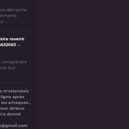
 une démarche
ntiments
 ...
aire revenir
6632063
Le
 : comprendre
s et leur
e m'attendais
 ligne après
 les arnaques ,
teur sérieux
l m'a donné
com@gmail.com