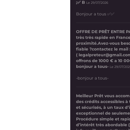
;✅ B
Le 29/07/2026
Bonjour a tous ✅✅
OFFRE DE PRÊT ENTRE P
très très rapide en France
proximité.Avez-vous beso
fiable ?contactez le mail 
( legalpreteur@gmail.co
offrons de 1000 € a 10 0
bonjour a tous-
Le 29/07/20
-bonjour a tous-
Meilleur Prêt vous acco
des crédits accessibles à 
et sécurisés, à un taux d’
exceptionnel de seuleme
Procédure simple et rap
d’intérêt très abordable (