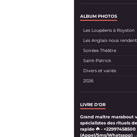
ALBUM PHOTOS
Les Loupéens à Royston
Les Anglais nous rendent 
Soirées Théâtre
Saint-Patrick
Divers et variés
2026
LIVRE D'OR
Grand maître marabout 
spécialistes des rituels de
rapide ☘️ - +22997458500
(Appel/Sms/Whatsapp)
L