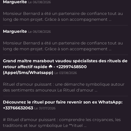
Marguerite
Le 06/08/2026
Monsieur Bernard a été un partenaire de confiance tout au
long de mon projet. Grâce à son accompagnement ...
Marguerite
Le 06/08/2026
Monsieur Bernard a été un partenaire de confiance tout au
long de mon projet. Grâce à son accompagnement ...
Grand maître marabout vaudou spécialistes des rituels de
retour affectif rapide ☘️ - +22997458500
(Appel/Sms/Whatsapp)
Le 03/08/2026
Rituel d'amour puissant : une démarche symbolique autour
des sentiments amoureux Le Rituel d'amour ...
Découvrez le rituel pour faire revenir son ex WhatsApp:
+33766632063
Le 31/07/2026
# Rituel d'amour puissant : comprendre les croyances, les
traditions et leur symbolique Le **rituel ...