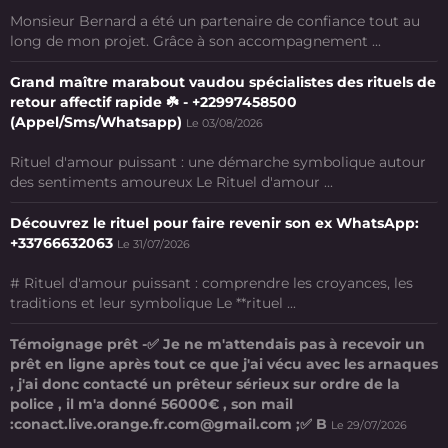
Monsieur Bernard a été un partenaire de confiance tout au
long de mon projet. Grâce à son accompagnement ...
Grand maître marabout vaudou spécialistes des rituels de
retour affectif rapide ☘️ - +22997458500
(Appel/Sms/Whatsapp)
Le 03/08/2026
Rituel d'amour puissant : une démarche symbolique autour
des sentiments amoureux Le Rituel d'amour ...
Découvrez le rituel pour faire revenir son ex WhatsApp:
+33766632063
Le 31/07/2026
# Rituel d'amour puissant : comprendre les croyances, les
traditions et leur symbolique Le **rituel ...
Témoignage prêt -✅ Je ne m'attendais pas à recevoir un
prêt en ligne après tout ce que j'ai vécu avec les arnaques
, j'ai donc contacté un prêteur sérieux sur ordre de la
police , il m'a donné 56000€ , son mail
:conact.live.orange.fr.com@gmail.com ;✅ B
Le 29/07/2026