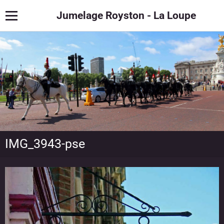
Jumelage Royston - La Loupe
IMG_3943-pse