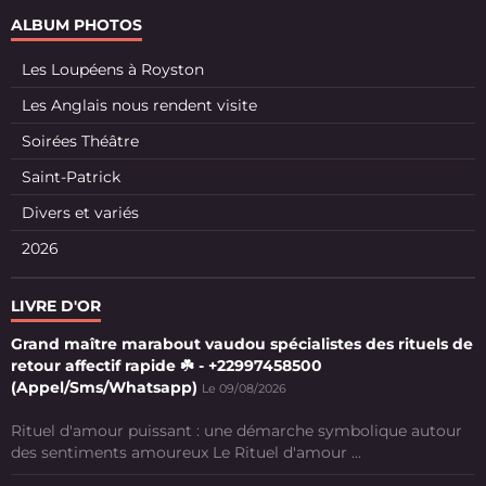
ALBUM PHOTOS
Les Loupéens à Royston
Les Anglais nous rendent visite
Soirées Théâtre
Saint-Patrick
Divers et variés
2026
LIVRE D'OR
Grand maître marabout vaudou spécialistes des rituels de
retour affectif rapide ☘️ - +22997458500
(Appel/Sms/Whatsapp)
Le 09/08/2026
Rituel d'amour puissant : une démarche symbolique autour
des sentiments amoureux Le Rituel d'amour ...