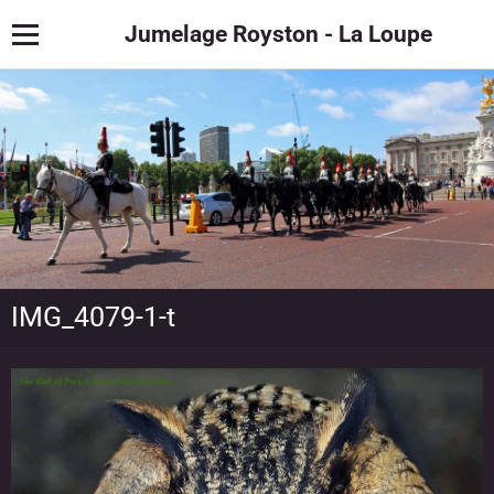
Jumelage Royston - La Loupe
IMG_4079-1-t