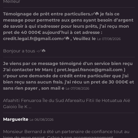
Meilleur
Témoignage de prêt entre particuliers.✅☘️ je fais ce
message pour permettre aux gens ayant besoin d’argent
de savoir à qui s'adresser pour leurs prêts, j’ai reçu mon
pret de 40 000€ aujourd’hui à cet adresse :
credit.legal.fr@gmail.com✅☘️ , Veuillez le
Le 07/08/2026
Bonjour a tous -✅☘️
Je viens par ce message témoigné d'un service bien reçu
J'ai contacter Mr Marc ( pret.legal.france@gmail.com )
✅pour une demande de crédit entre particulier que j'ai
bien reçu sans aucun frais. j'ai récu un pret de 30 000€ et
sans rien payer , son mail e
Le 07/08/2026
Afaahiti Fenuaroa Île du Sud Afareaitu Fitii Ile Hotuatua Aié
Gaioio Île K ...
Marguerite
Le 06/08/2026
Monsieur Bernard a été un partenaire de confiance tout au
long de mon projet. Grâce à son accompagnement ...