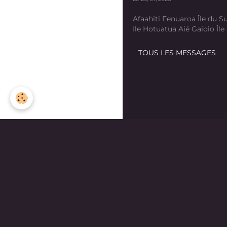
Afaahiti Fenuaroa Île du Su
Ile Hotuatua Aié Gaioio Île K
TOUS LES MESSAGES