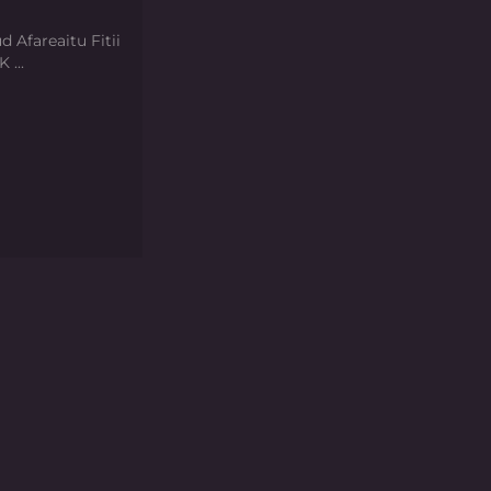
d Afareaitu Fitii
 ...