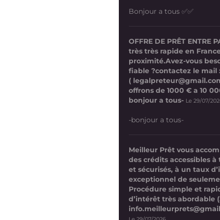
Bonjour a tous ✅✅
OFFRE DE PRÊT ENTRE P
très très rapide en France
proximité.Avez-vous beso
fiable ?contactez le mail 
( legalpreteur@gmail.co
offrons de 1000 € a 10 0
bonjour a tous-
Le 29/07/20
-bonjour a tous-
Meilleur Prêt vous acco
des crédits accessibles à 
et sécurisés, à un taux d’
exceptionnel de seuleme
Procédure simple et rap
d’intérêt très abordable (
info.meilleurprets@gmai
Le 29/07/2026