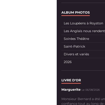
ALBUM PHOTOS
Les Loupéens à Royston
Les Anglais nous rendent 
Soirées Théâtre
Saint-Patrick
Divers et variés
2026
LIVRE D'OR
Marguerite
Le 06/08/2026
Monsieur Bernard a été un
confiance tout au long de