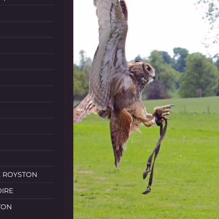
E ROYSTON
OIRE
TON