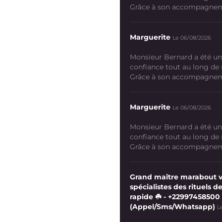
Grâce à son accompagneme
Marguerite
Le 06/08/2026
Monsieur Bernard a été un
confiance tout au long de
Grâce à son accompagneme
Marguerite
Le 06/08/2026
Monsieur Bernard a été un
confiance tout au long de
Grâce à son accompagneme
Grand maître marabout 
spécialistes des rituels de
rapide ☘️ - +22997458500
(Appel/Sms/Whatsapp)
L