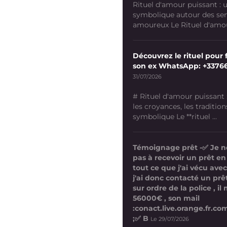
Rituel d'amour puissant :
symbolique autour des se
amoureux Le Rituel d'amour
Découvrez le rituel pour f
son ex WhatsApp: +3376
31/07/2026
# Rituel d'amour puissant
les croyances, les tradition
symbolique Le **rituel ...
Témoignage prêt -✅ Je n
pas à recevoir un prêt en
tout ce que j'ai vécu avec
j'ai donc contacté un prê
sur ordre de la police , i
56000€ , son mail
:conact.live.orange.fr.
;✅ B
Le 29/07/2026