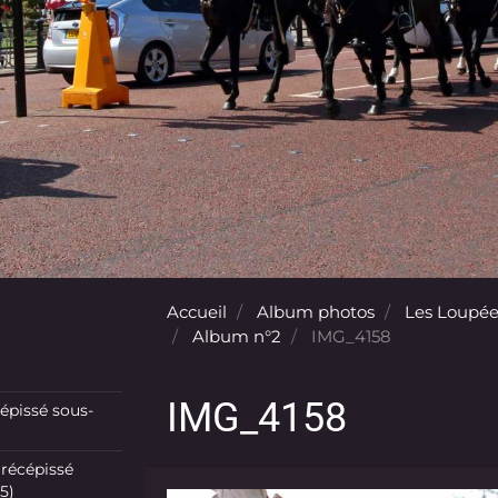
Accueil
Album photos
Les Loupée
Album n°2
IMG_4158
IMG_4158
pissé sous-
récépissé
5)