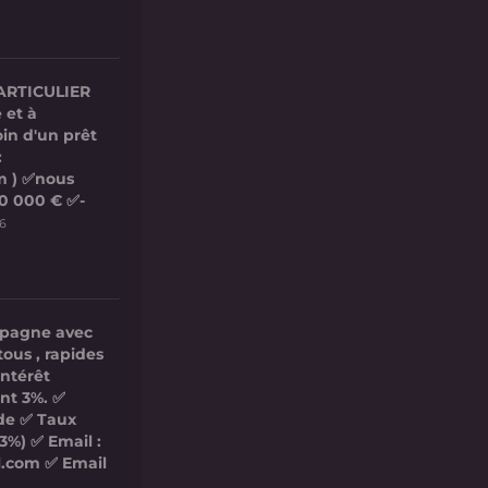
ARTICULIER
 et à
in d'un prêt
:
m ) ✅nous
00 000 € ✅-
26
mpagne avec
tous , rapides
intérêt
nt 3%. ✅
ide ✅ Taux
3%) ✅ Email :
l.com ✅ Email