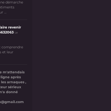
 une démarche
ntiments
 ...
aire revenir
6632063
Le
 : comprendre
s et leur
e m'attendais
 ligne après
 les arnaques ,
teur sérieux
l m'a donné
com@gmail.com