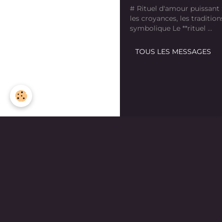
# Rituel d'amour puissant
les croyances, les tradition
symbolique Le **rituel ...
TOUS LES MESSAGES