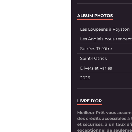
ALBUM PHOTOS
Les Loupéens à Royston
Les Anglais nous rendent 
Soirées Théâtre
Saint-Patrick
Divers et variés
2026
LIVRE D'OR
Meilleur Prêt vous acco
des crédits accessibles à 
et sécurisés, à un taux d’
exceptionnel de seuleme