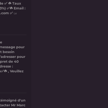
de ✅ ☘️ Taux
3%) ✅☘️ Email :
l.com ✅
Le
re
ce message pour
t besoin
s'adresser pour
 pret de 40
dresse :
✅☘️ , Veuillez
 témoigné d'un
ntacter Mr Marc