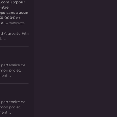
l.com ) ✅pour
entre
 reçu sans aucun
e 30 000€ et
 e
Le 07/08/2026
d Afareaitu Fitii
 ...
 partenaire de
 mon projet.
nt ...
 partenaire de
 mon projet.
nt ...