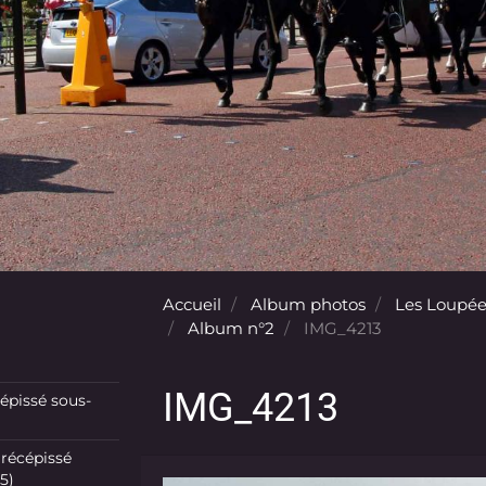
Accueil
Album photos
Les Loupée
Album n°2
IMG_4213
IMG_4213
pissé sous-
récépissé
5)