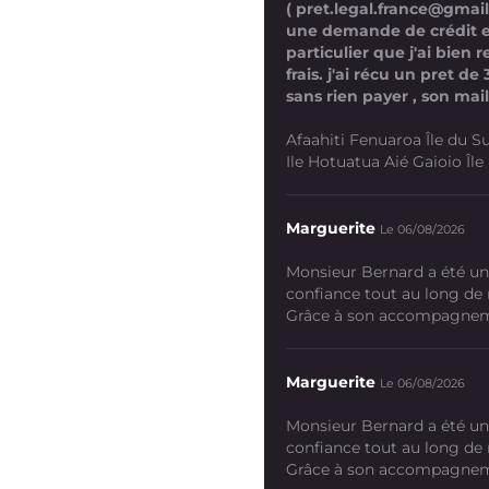
( pret.legal.france@gmai
une demande de crédit 
particulier que j'ai bien
frais. j'ai récu un pret d
sans rien payer , son mail
Afaahiti Fenuaroa Île du Su
Ile Hotuatua Aié Gaioio Île K
Marguerite
Le 06/08/2026
Monsieur Bernard a été un
confiance tout au long de
Grâce à son accompagneme
Marguerite
Le 06/08/2026
Monsieur Bernard a été un
confiance tout au long de
Grâce à son accompagneme