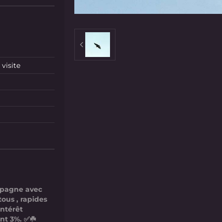
visite
mpagne avec
tous , rapides
intérêt
nt 3%. ✅☘️