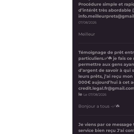
Procédure simple et rapi
d’intérêt très abordable (
info.meilleurprets@gmai
07/08/2026
Meilleur
Témoignage de prêt ent
particuliers.✅☘️ je fais 
permettre aux gens ayan
d’argent de savoir à qui 
leurs prêts, j’ai reçu mon
000€ aujourd’hui à cet a
credit.legal.fr@gmail.com
le
Le 07/08/2026
Bonjour a tous -✅☘️
Je viens par ce message
service bien reçu J'ai co