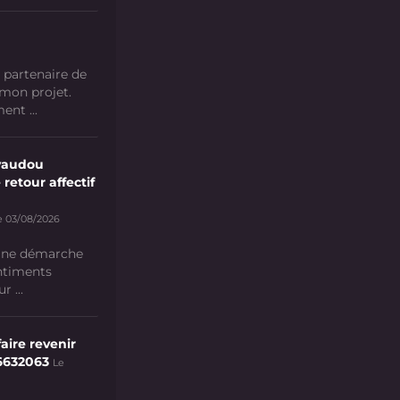
 partenaire de
 mon projet.
nt ...
vaudou
 retour affectif
e 03/08/2026
 une démarche
ntiments
 ...
aire revenir
6632063
Le