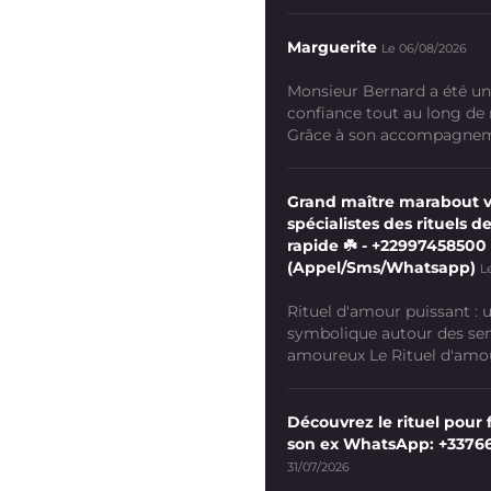
Marguerite
Le 06/08/2026
Monsieur Bernard a été un
confiance tout au long de
Grâce à son accompagneme
Grand maître marabout 
spécialistes des rituels de
rapide ☘️ - +22997458500
(Appel/Sms/Whatsapp)
L
Rituel d'amour puissant :
symbolique autour des se
amoureux Le Rituel d'amour
Découvrez le rituel pour f
son ex WhatsApp: +3376
31/07/2026