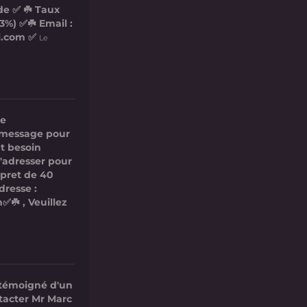
de ✅ ☘️ Taux
3%) ✅☘️ Email :
l.com ✅
Le
re
ce message pour
t besoin
s'adresser pour
 pret de 40
dresse :
✅☘️ , Veuillez
 témoigné d'un
ntacter Mr Marc