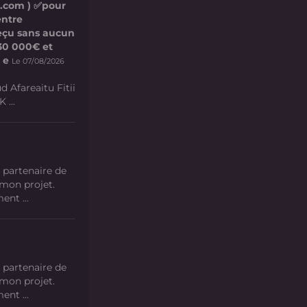
l.com ) ✅pour
entre
 reçu sans aucun
e 30 000€ et
 e
Le 07/08/2026
d Afareaitu Fitii
 ...
 partenaire de
 mon projet.
nt ...
 partenaire de
 mon projet.
nt ...