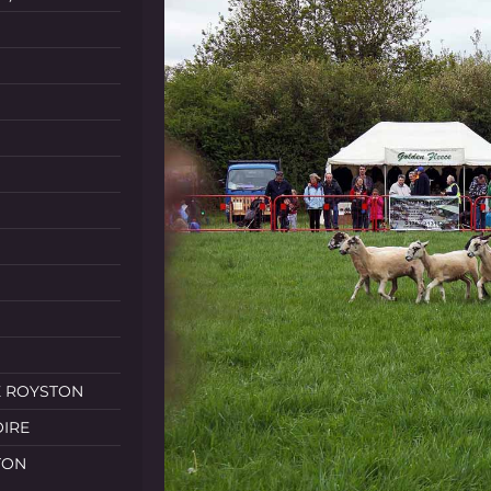
E ROYSTON
OIRE
TON