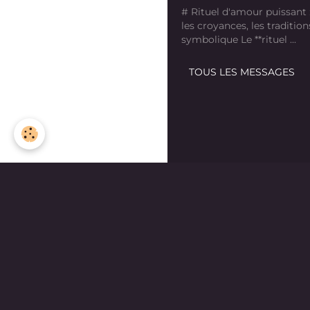
# Rituel d'amour puissant
les croyances, les tradition
symbolique Le **rituel ...
TOUS LES MESSAGES