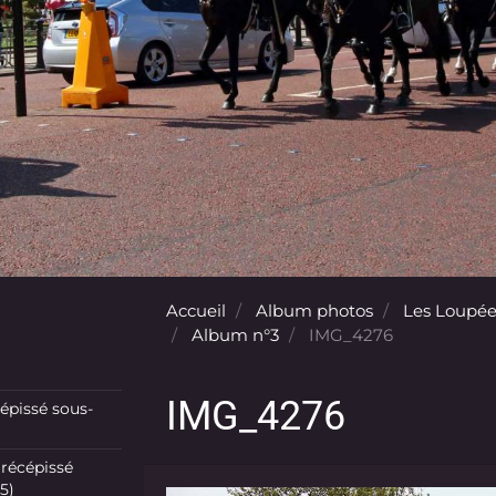
Accueil
Album photos
Les Loupée
Album n°3
IMG_4276
IMG_4276
pissé sous-
récépissé
5)