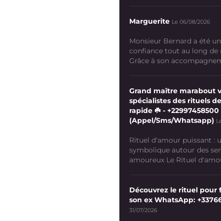
Marguerite
Le 06/08/2026
Monsieur Bernard a été un
confiance tout au long de
Grâce à son accompagneme
Grand maître marabout 
spécialistes des rituels de
rapide ☘️ - +22997458500
(Appel/Sms/Whatsapp)
L
Rituel d'amour puissant :
symbolique autour des se
amoureux Le Rituel d'amour
Découvrez le rituel pour f
son ex WhatsApp: +3376
31/07/2026