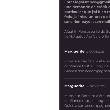
( pret.legal.france@gmai
une demande de crédit 
particulier que j'ai bien
frais. j'ai récu un pret d
sans rien payer , son mail
Afaahiti Fenuaroa Île du Su
Ile Hotuatua Aié Gaioio Île K
Marguerite
Le 06/08/2026
Monsieur Bernard a été un
confiance tout au long de
Grâce à son accompagneme
Marguerite
Le 06/08/2026
Monsieur Bernard a été un
confiance tout au long de
Grâce à son accompagneme