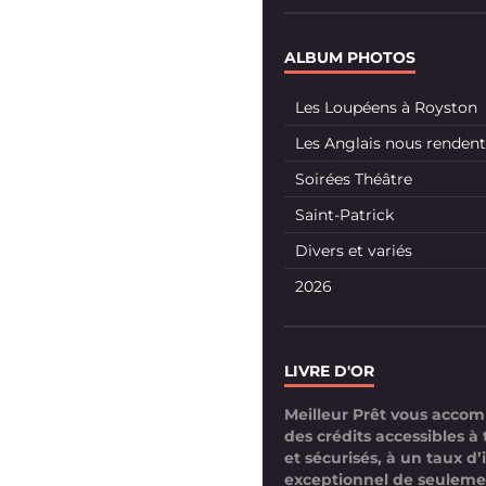
ALBUM PHOTOS
Les Loupéens à Royston
Les Anglais nous rendent 
Soirées Théâtre
Saint-Patrick
Divers et variés
2026
LIVRE D'OR
Meilleur Prêt vous acco
des crédits accessibles à 
et sécurisés, à un taux d’
exceptionnel de seuleme