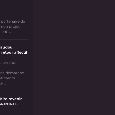
 partenaire de
 mon projet.
nt ...
vaudou
 retour affectif
e 03/08/2026
 une démarche
ntiments
 ...
aire revenir
6632063
Le