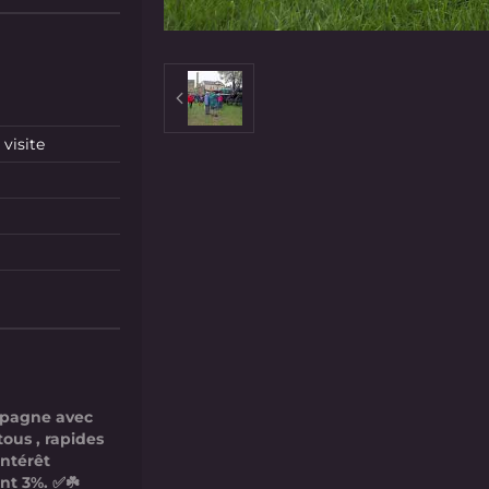
visite
mpagne avec
tous , rapides
intérêt
nt 3%. ✅☘️