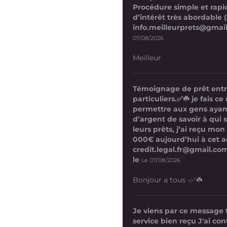
Procédure simple et rapi
d’intérêt très abordable (
info.meilleurprets@gmai
07/08/2026
Meilleur
Témoignage de prêt ent
particuliers.✅☘️ je fais 
permettre aux gens ayan
d’argent de savoir à qui 
leurs prêts, j’ai reçu mon
000€ aujourd’hui à cet a
credit.legal.fr@gmail.com
le
Le 07/08/2026
Bonjour a tous -✅☘️
Je viens par ce message
service bien reçu J'ai co