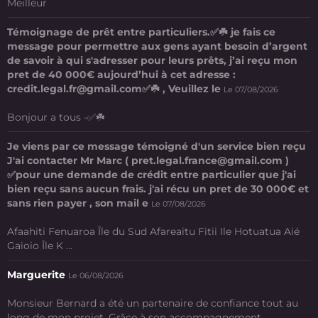
Meilleur
Témoignage de prêt entre particuliers.✅☘️ je fais ce
message pour permettre aux gens ayant besoin d’argent
de savoir à qui s'adresser pour leurs prêts, j’ai reçu mon
pret de 40 000€ aujourd’hui à cet adresse :
credit.legal.fr@gmail.com✅☘️ , Veuillez le
Le 07/08/2026
Bonjour a tous -✅☘️
Je viens par ce message témoigné d'un service bien reçu
J'ai contacter Mr Marc ( pret.legal.france@gmail.com )
✅pour une demande de crédit entre particulier que j'ai
bien reçu sans aucun frais. j'ai récu un pret de 30 000€ et
sans rien payer , son mail e
Le 07/08/2026
Afaahiti Fenuaroa Île du Sud Afareaitu Fitii Ile Hotuatua Aié
Gaioio Île K ...
Marguerite
Le 06/08/2026
Monsieur Bernard a été un partenaire de confiance tout au
long de mon projet. Grâce à son accompagnement ...