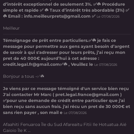
d’intérêt exceptionnel de seulement 3%. ✅☘️ Procédure
simple et rapide ✅ ☘️ Taux d’intérêt très abordable (3%) ✅
☘️ Email : info.meilleurprets@gmail.com ✅
Le 07/08/2026
Meilleur
Témoignage de prêt entre particuliers.✅☘️ je fais ce
message pour permettre aux gens ayant besoin d’argent
de savoir à qui s'adresser pour leurs prêts, j’ai reçu mon
pret de 40 000€ aujourd’hui à cet adresse :
credit.legal.fr@gmail.com✅☘️ , Veuillez le
Le 07/08/2026
Bonjour a tous -✅☘️
Je viens par ce message témoigné d'un service bien reçu
J'ai contacter Mr Marc ( pret.legal.france@gmail.com )
✅pour une demande de crédit entre particulier que j'ai
bien reçu sans aucun frais. j'ai récu un pret de 30 000€ et
sans rien payer , son mail e
Le 07/08/2026
Afaahiti Fenuaroa Île du Sud Afareaitu Fitii Ile Hotuatua Aié
Gaioio Île K ...