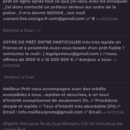
prêt en ligne après tout ce que j'ai vécu avec les arnaques
, j'ai donc contacté un prêteur sérieux sur ordre de la
police , il m'a donné 56000€ , son mail
:conact.live.orange.fr.com@gmail.com ;✅ B
Le 29/07/2026
Bonjour a tous ✅✅
OFFRE DE PRÊT ENTRE PARTICULIER très très rapide en
France et à proximité.Avez-vous besoin d'un prêt fiable ?
contactez le mail : ( legalpreteur@gmail.com ) ✅nous
offrons de 1000 € a 10 000 000 € ✅-bonjour a tous-
Le
29/07/2026
-bonjour a tous-
Meilleur Prêt vous accompagne avec des crédits
accessibles à tous , rapides et sécurisés, à un taux
d’intérêt exceptionnel de seulement 3%. ✅ Procédure
simple et rapide ✅ Taux d’intérêt très abordable (3%) ✅
Email : info.meilleurprets@gmail.com ✅ Email
Le 29/07/2026
Afaahiti Fenuaroa Île du Sud Afareaitu Fitii Ile Hotuatua Aié
Gaioio Île K ...