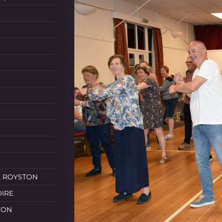
E ROYSTON
OIRE
TON