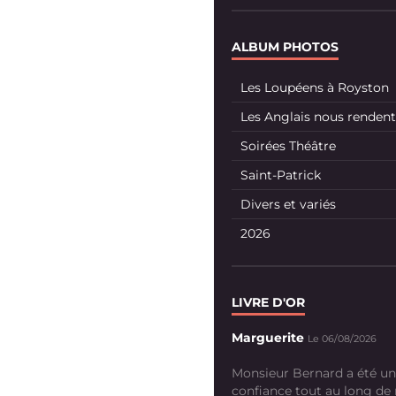
ALBUM PHOTOS
Les Loupéens à Royston
Les Anglais nous rendent 
Soirées Théâtre
Saint-Patrick
Divers et variés
2026
LIVRE D'OR
Marguerite
Le 06/08/2026
Monsieur Bernard a été un
confiance tout au long de