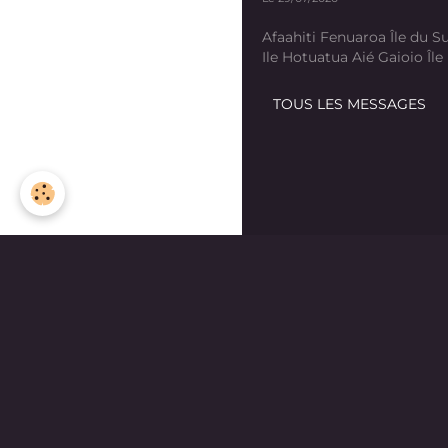
Afaahiti Fenuaroa Île du Su
Ile Hotuatua Aié Gaioio Île K
TOUS LES MESSAGES