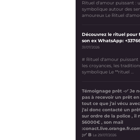
Rituel d'amour puissant :
symbolique autour des se
amoureux Le Rituel d'amour
Découvrez le rituel pour f
son ex WhatsApp: +3376
31/07/2026
# Rituel d'amour puissant
les croyances, les tradition
symbolique Le **rituel ...
Témoignage prêt -✅ Je n
pas à recevoir un prêt en
tout ce que j'ai vécu avec
j'ai donc contacté un prê
sur ordre de la police , i
56000€ , son mail
:conact.live.orange.fr.
;✅ B
Le 29/07/2026