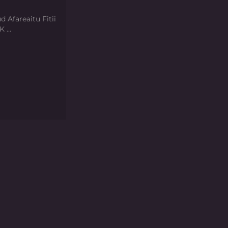
d Afareaitu Fitii
 ...