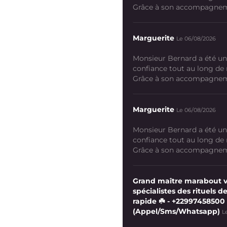
Grâce à son accompagneme
Marguerite
Le 06/08/2026
Monsieur Bernard a été un
confiance tout au long de
Grâce à son accompagneme
Marguerite
Le 06/08/2026
Monsieur Bernard a été un
confiance tout au long de
Grâce à son accompagneme
Grand maître marabout 
spécialistes des rituels de
rapide ☘️ - +22997458500
(Appel/Sms/Whatsapp)
L