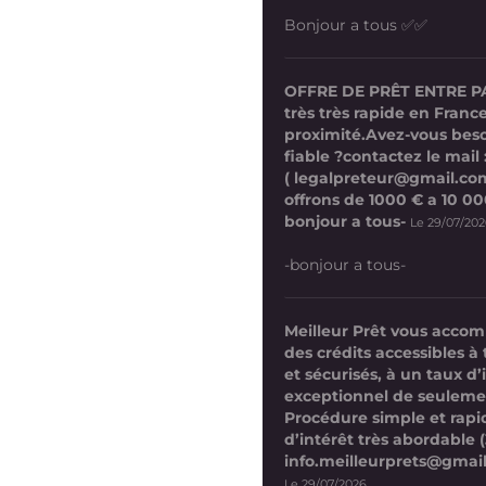
Bonjour a tous ✅✅
OFFRE DE PRÊT ENTRE P
très très rapide en France
proximité.Avez-vous beso
fiable ?contactez le mail 
( legalpreteur@gmail.co
offrons de 1000 € a 10 0
bonjour a tous-
Le 29/07/20
-bonjour a tous-
Meilleur Prêt vous acco
des crédits accessibles à 
et sécurisés, à un taux d’
exceptionnel de seuleme
Procédure simple et rap
d’intérêt très abordable (
info.meilleurprets@gmai
Le 29/07/2026