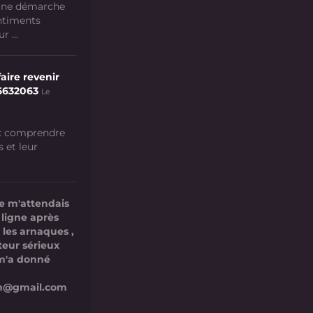
 une démarche
ntiments
 ...
aire revenir
6632063
Le
 : comprendre
s et leur
e m'attendais
 ligne après
 les arnaques ,
teur sérieux
l m'a donné
com@gmail.com