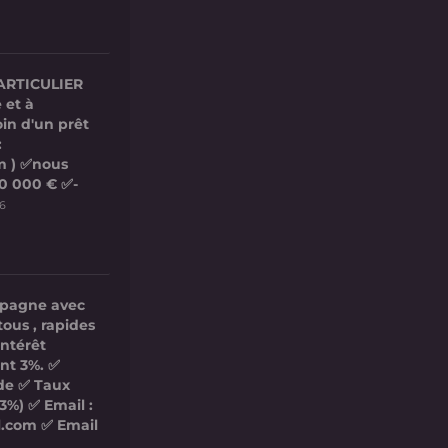
ARTICULIER
 et à
in d'un prêt
:
m ) ✅nous
00 000 € ✅-
26
mpagne avec
tous , rapides
intérêt
nt 3%. ✅
ide ✅ Taux
3%) ✅ Email :
l.com ✅ Email