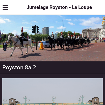
Jumelage Royston - La Loupe
Royston 8a 2