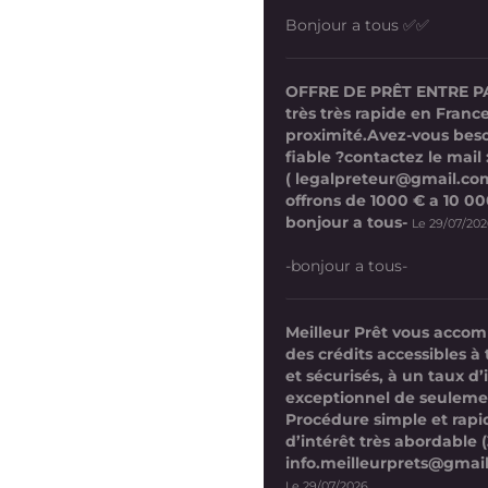
Bonjour a tous ✅✅
OFFRE DE PRÊT ENTRE P
très très rapide en France
proximité.Avez-vous beso
fiable ?contactez le mail 
( legalpreteur@gmail.co
offrons de 1000 € a 10 0
bonjour a tous-
Le 29/07/20
-bonjour a tous-
Meilleur Prêt vous acco
des crédits accessibles à 
et sécurisés, à un taux d’
exceptionnel de seuleme
Procédure simple et rap
d’intérêt très abordable (
info.meilleurprets@gmai
Le 29/07/2026