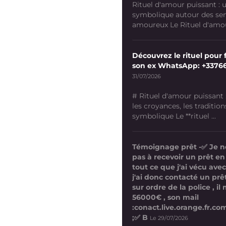
Rituel d'amour puissant :
symbolique autour des se
amoureux Le Rituel d'amour
Découvrez le rituel pour f
son ex WhatsApp: +3376
31/07/2026
# Rituel d'amour puissant
les croyances, les tradition
symbolique Le **rituel ...
Témoignage prêt -✅ Je n
pas à recevoir un prêt en
tout ce que j'ai vécu avec
j'ai donc contacté un prê
sur ordre de la police , i
56000€ , son mail
:conact.live.orange.fr.
;✅ B
Le 29/07/2026