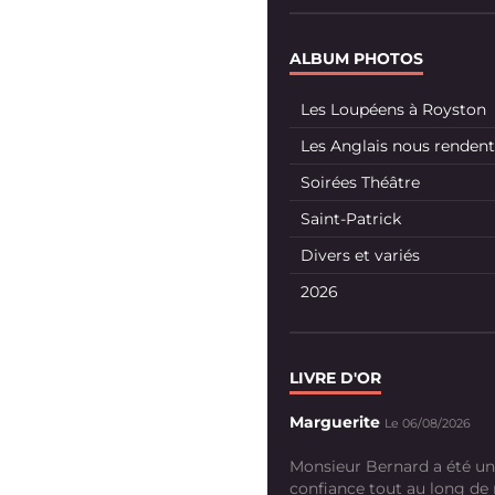
ALBUM PHOTOS
Les Loupéens à Royston
Les Anglais nous rendent 
Soirées Théâtre
Saint-Patrick
Divers et variés
2026
LIVRE D'OR
Marguerite
Le 06/08/2026
Monsieur Bernard a été un
confiance tout au long de