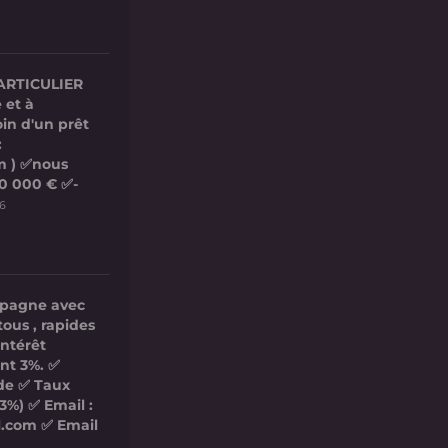
ARTICULIER
 et à
in d'un prêt
:
m ) ✅nous
00 000 € ✅-
26
mpagne avec
tous , rapides
intérêt
nt 3%. ✅
ide ✅ Taux
3%) ✅ Email :
l.com ✅ Email