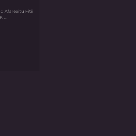
d Afareaitu Fitii
 ...