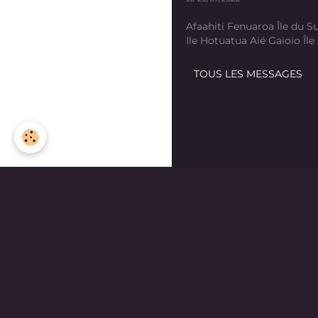
Afaahiti Fenuaroa Île du Su
Ile Hotuatua Aié Gaioio Île K
TOUS LES MESSAGES