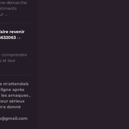
 une démarche
ntiments
 ...
aire revenir
6632063
Le
 : comprendre
s et leur
e m'attendais
 ligne après
 les arnaques ,
teur sérieux
l m'a donné
com@gmail.com