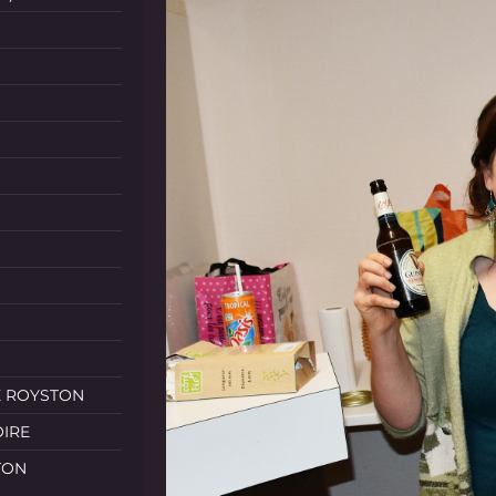
E ROYSTON
OIRE
TON