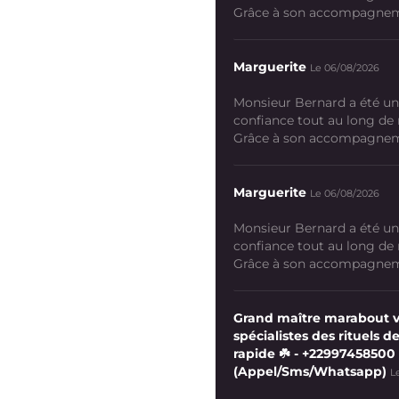
Grâce à son accompagneme
Marguerite
Le 06/08/2026
Monsieur Bernard a été un
confiance tout au long de
Grâce à son accompagneme
Marguerite
Le 06/08/2026
Monsieur Bernard a été un
confiance tout au long de
Grâce à son accompagneme
Grand maître marabout 
spécialistes des rituels de
rapide ☘️ - +22997458500
(Appel/Sms/Whatsapp)
L