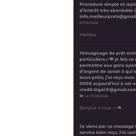
Procédure simple et rapi
d’intérêt très abordable (
info.meilleurprets@gmai
07/08/2026
Meilleur
Témoignage de prêt ent
particuliers.✅☘️ je fais 
permettre aux gens ayan
d’argent de savoir à qui 
leurs prêts, j’ai reçu mon
000€ aujourd’hui à cet a
credit.legal.fr@gmail.com
le
Le 07/08/2026
Bonjour a tous -✅☘️
Je viens par ce message
service bien reçu J'ai co