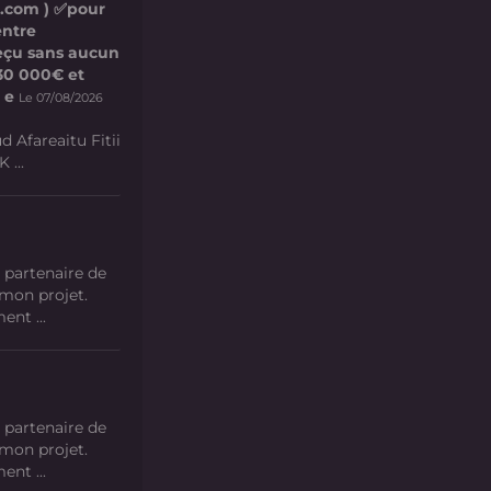
l.com ) ✅pour
entre
 reçu sans aucun
e 30 000€ et
 e
Le 07/08/2026
d Afareaitu Fitii
 ...
 partenaire de
 mon projet.
nt ...
 partenaire de
 mon projet.
nt ...