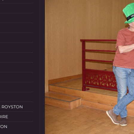
E ROYSTON
OIRE
TON