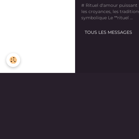
# Rituel d'amour puissant
les croyances, les tradition
symbolique Le **rituel ...
TOUS LES MESSAGES