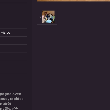
visite
mpagne avec
tous , rapides
intérêt
nt 3%. ✅☘️