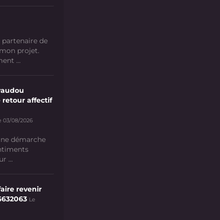
 partenaire de
 mon projet.
nt ...
vaudou
 retour affectif
e 03/08/2026
 une démarche
ntiments
 ...
aire revenir
6632063
Le