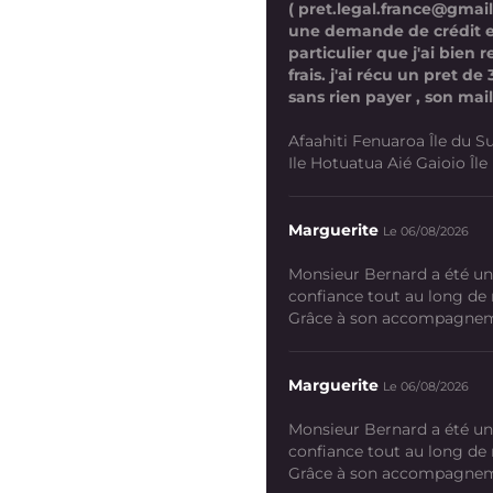
( pret.legal.france@gmai
une demande de crédit 
particulier que j'ai bien
frais. j'ai récu un pret d
sans rien payer , son mail
Afaahiti Fenuaroa Île du Su
Ile Hotuatua Aié Gaioio Île K
Marguerite
Le 06/08/2026
Monsieur Bernard a été un
confiance tout au long de
Grâce à son accompagneme
Marguerite
Le 06/08/2026
Monsieur Bernard a été un
confiance tout au long de
Grâce à son accompagneme