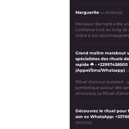
Marguerite
Le 06/08/2026
Monsieur Bernard a été un
confiance tout au long de
Grâce à son accompagneme
Grand maître marabout 
spécialistes des rituels de
rapide ☘️ - +22997458500
(Appel/Sms/Whatsapp)
L
Rituel d'amour puissant :
symbolique autour des se
amoureux Le Rituel d'amour
Découvrez le rituel pour f
son ex WhatsApp: +3376
31/07/2026