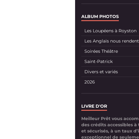
ALBUM PHOTOS
Les Loupéens à Royston
Les Anglais nous rendent 
Soirées Théâtre
Saint-Patrick
Divers et variés
2026
LIVRE D'OR
Meilleur Prêt vous acco
des crédits accessibles à 
et sécurisés, à un taux d’
exceptionnel de seuleme