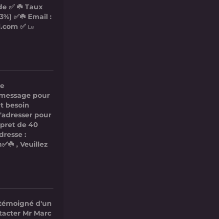
de ✅ ☘️ Taux
3%) ✅☘️ Email :
l.com ✅
Le
re
ce message pour
t besoin
s'adresser pour
 pret de 40
dresse :
✅☘️ , Veuillez
 témoigné d'un
ntacter Mr Marc