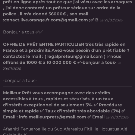
prêt en ligne après tout ce que j'ai vécu avec les arnaques
, j'ai donc contacté un prêteur sérieux sur ordre de la
police , il m'a donné 56000€ , son mail
:conact.live.orange.fr.com@gmail.com ;✅ B
Le 29/07/2026
Bonjour a tous ✅✅
OFFRE DE PRÊT ENTRE PARTICULIER très très rapide en
France et à proximité.Avez-vous besoin d'un prêt fiable ?
contactez le mail : ( legalpreteur@gmail.com ) ✅nous
offrons de 1000 € a 10 000 000 € ✅-bonjour a tous-
Le
29/07/2026
-bonjour a tous-
Meilleur Prêt vous accompagne avec des crédits
accessibles à tous , rapides et sécurisés, à un taux
d’intérêt exceptionnel de seulement 3%. ✅ Procédure
simple et rapide ✅ Taux d’intérêt très abordable (3%) ✅
Email : info.meilleurprets@gmail.com ✅ Email
Le 29/07/2026
Afaahiti Fenuaroa Île du Sud Afareaitu Fitii Ile Hotuatua Aié