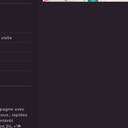
visite
mpagne avec
tous , rapides
intérêt
nt 3%. ✅☘️