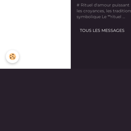
# Rituel d'amour puissant
les croyances, les tradition
symbolique Le **rituel ...
TOUS LES MESSAGES