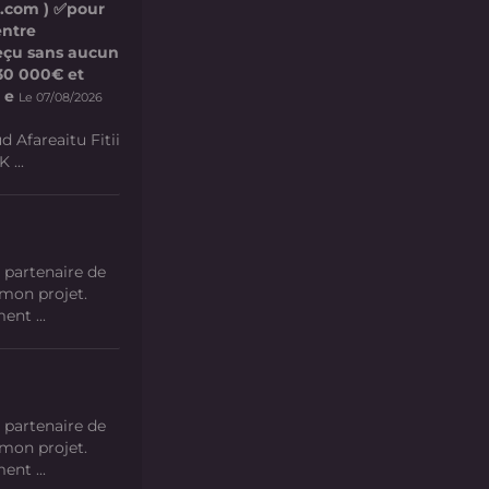
l.com ) ✅pour
entre
 reçu sans aucun
e 30 000€ et
 e
Le 07/08/2026
d Afareaitu Fitii
 ...
 partenaire de
 mon projet.
nt ...
 partenaire de
 mon projet.
nt ...