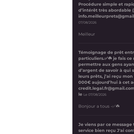
Procédure simple et rapi
d’intérêt très abordable (
info.meilleurprets@gmai
07/08/2026
Meilleur
Témoignage de prêt ent
particuliers.✅☘️ je fais 
permettre aux gens ayan
d’argent de savoir à qui 
leurs prêts, j’ai reçu mon
000€ aujourd’hui à cet a
credit.legal.fr@gmail.com
le
Le 07/08/2026
Bonjour a tous -✅☘️
Je viens par ce message
service bien reçu J'ai co