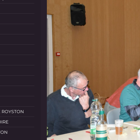
E ROYSTON
OIRE
TON