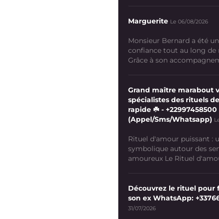
Marguerite
Le 06/08/2026
Monsieur Bernard a été un
confiance tout au long de
Grâce à son accompagneme
Grand maître marabout 
spécialistes des rituels de
rapide ☘️ - +22997458500
(Appel/Sms/Whatsapp)
L
Rituel d'amour puissant :
symbolique autour des se
amoureux Le Rituel d'amour
Découvrez le rituel pour f
son ex WhatsApp: +3376
31/07/2026