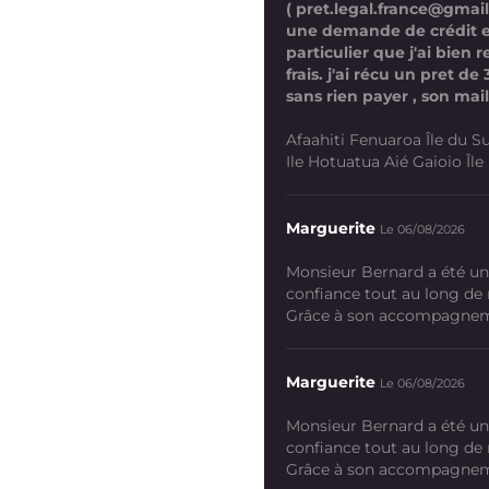
( pret.legal.france@gmai
une demande de crédit 
particulier que j'ai bien
frais. j'ai récu un pret d
sans rien payer , son mail
Afaahiti Fenuaroa Île du Su
Ile Hotuatua Aié Gaioio Île K
Marguerite
Le 06/08/2026
Monsieur Bernard a été un
confiance tout au long de
Grâce à son accompagneme
Marguerite
Le 06/08/2026
Monsieur Bernard a été un
confiance tout au long de
Grâce à son accompagneme