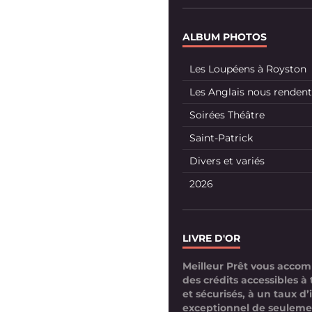
ALBUM PHOTOS
Les Loupéens à Royston
Les Anglais nous rendent 
Soirées Théâtre
Saint-Patrick
Divers et variés
2026
LIVRE D'OR
Meilleur Prêt vous acco
des crédits accessibles à 
et sécurisés, à un taux d’
exceptionnel de seuleme