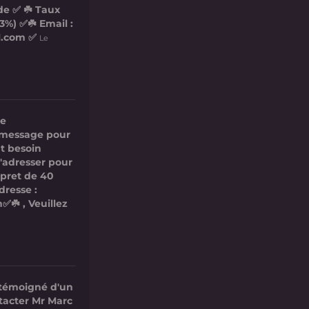
de ✅ ☘️ Taux
3%) ✅☘️ Email :
l.com ✅
Le
re
ce message pour
t besoin
s'adresser pour
 pret de 40
dresse :
✅☘️ , Veuillez
 témoigné d'un
ntacter Mr Marc