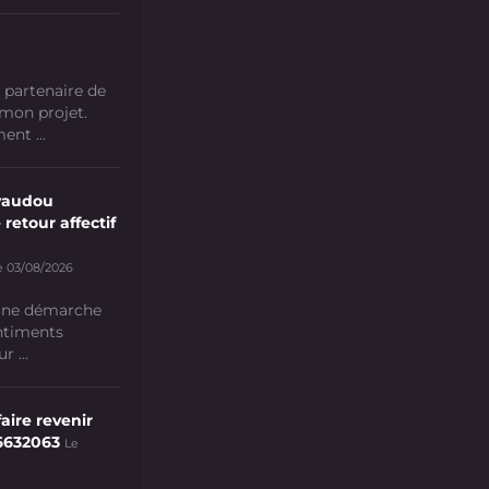
 partenaire de
 mon projet.
nt ...
vaudou
 retour affectif
e 03/08/2026
 une démarche
ntiments
 ...
aire revenir
6632063
Le