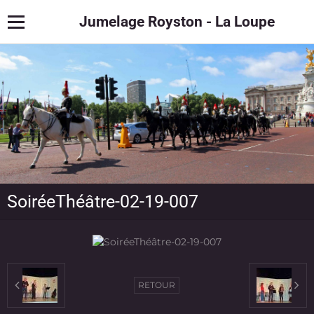
Jumelage Royston - La Loupe
SoiréeThéâtre-02-19-007
RETOUR