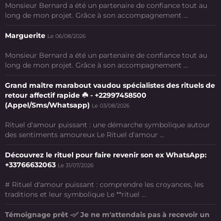
Monsieur Bernard a été un partenaire de confiance tout au
long de mon projet. Grâce à son accompagnement ...
Marguerite
Le 06/08/2026
Monsieur Bernard a été un partenaire de confiance tout au
long de mon projet. Grâce à son accompagnement ...
Grand maître marabout vaudou spécialistes des rituels de
retour affectif rapide ☘️ - +22997458500
(Appel/Sms/Whatsapp)
Le 03/08/2026
Rituel d'amour puissant : une démarche symbolique autour
des sentiments amoureux Le Rituel d'amour ...
Découvrez le rituel pour faire revenir son ex WhatsApp:
+33766632063
Le 31/07/2026
# Rituel d'amour puissant : comprendre les croyances, les
traditions et leur symbolique Le **rituel ...
Témoignage prêt -✅ Je ne m'attendais pas à recevoir un