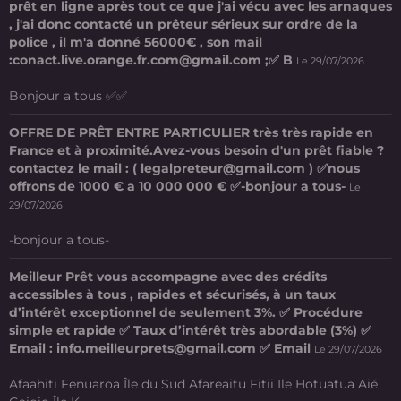
prêt en ligne après tout ce que j'ai vécu avec les arnaques
, j'ai donc contacté un prêteur sérieux sur ordre de la
police , il m'a donné 56000€ , son mail
:conact.live.orange.fr.com@gmail.com ;✅ B
Le 29/07/2026
Bonjour a tous ✅✅
OFFRE DE PRÊT ENTRE PARTICULIER très très rapide en
France et à proximité.Avez-vous besoin d'un prêt fiable ?
contactez le mail : ( legalpreteur@gmail.com ) ✅nous
offrons de 1000 € a 10 000 000 € ✅-bonjour a tous-
Le
29/07/2026
-bonjour a tous-
Meilleur Prêt vous accompagne avec des crédits
accessibles à tous , rapides et sécurisés, à un taux
d’intérêt exceptionnel de seulement 3%. ✅ Procédure
simple et rapide ✅ Taux d’intérêt très abordable (3%) ✅
Email : info.meilleurprets@gmail.com ✅ Email
Le 29/07/2026
Afaahiti Fenuaroa Île du Sud Afareaitu Fitii Ile Hotuatua Aié