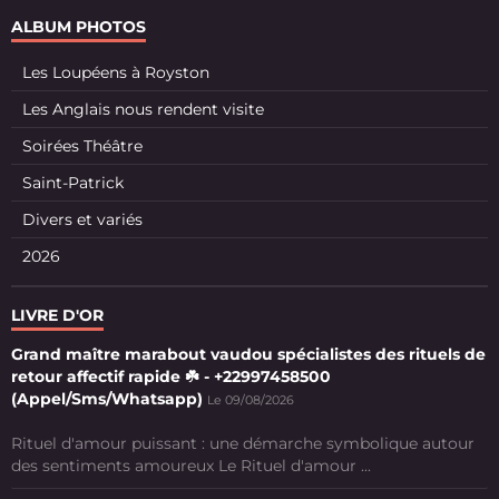
ALBUM PHOTOS
Les Loupéens à Royston
Les Anglais nous rendent visite
Soirées Théâtre
Saint-Patrick
Divers et variés
2026
LIVRE D'OR
Grand maître marabout vaudou spécialistes des rituels de
retour affectif rapide ☘️ - +22997458500
(Appel/Sms/Whatsapp)
Le 09/08/2026
Rituel d'amour puissant : une démarche symbolique autour
des sentiments amoureux Le Rituel d'amour ...