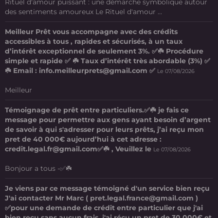
Rituel d'amour puissant : une démarche symbolique autour
des sentiments amoureux Le Rituel d'amour ...
Meilleur Prêt vous accompagne avec des crédits
accessibles à tous , rapides et sécurisés, à un taux
d’intérêt exceptionnel de seulement 3%. ✅☘️ Procédure
simple et rapide ✅ ☘️ Taux d’intérêt très abordable (3%) ✅
☘️ Email : info.meilleurprets@gmail.com ✅
Le 07/08/2026
Meilleur
Témoignage de prêt entre particuliers.✅☘️ je fais ce
message pour permettre aux gens ayant besoin d’argent
de savoir à qui s'adresser pour leurs prêts, j’ai reçu mon
pret de 40 000€ aujourd’hui à cet adresse :
credit.legal.fr@gmail.com✅☘️ , Veuillez le
Le 07/08/2026
Bonjour a tous -✅☘️
Je viens par ce message témoigné d'un service bien reçu
J'ai contacter Mr Marc ( pret.legal.france@gmail.com )
✅pour une demande de crédit entre particulier que j'ai
bien reçu sans aucun frais. j'ai récu un pret de 30 000€ et