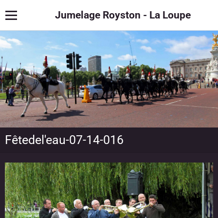
Jumelage Royston - La Loupe
Fêtedel'eau-07-14-016