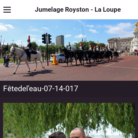
Jumelage Royston - La Loupe
Fêtedel'eau-07-14-017