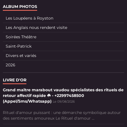
ALBUM PHOTOS
Les Loupéens à Royston
Les Anglais nous rendent visite
Soirées Théâtre
Saint-Patrick
Divers et variés
2026
LIVRE D'OR
Grand maître marabout vaudou spécialistes des rituels de
retour affectif rapide ☘️ - +22997458500
(Appel/Sms/Whatsapp)
Le 09/08/2026
Rituel d'amour puissant : une démarche symbolique autour
des sentiments amoureux Le Rituel d'amour ...