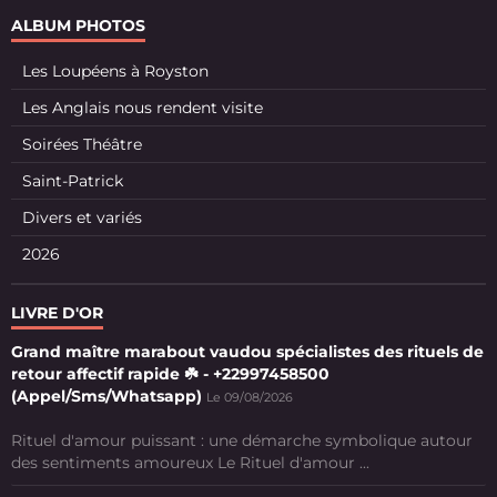
ALBUM PHOTOS
Les Loupéens à Royston
Les Anglais nous rendent visite
Soirées Théâtre
Saint-Patrick
Divers et variés
2026
LIVRE D'OR
Grand maître marabout vaudou spécialistes des rituels de
retour affectif rapide ☘️ - +22997458500
(Appel/Sms/Whatsapp)
Le 09/08/2026
Rituel d'amour puissant : une démarche symbolique autour
des sentiments amoureux Le Rituel d'amour ...