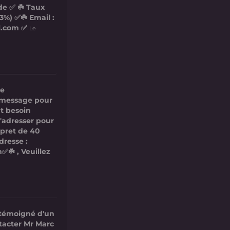
de ✅ ☘️ Taux
3%) ✅☘️ Email :
l.com ✅
Le
re
ce message pour
t besoin
s'adresser pour
 pret de 40
dresse :
✅☘️ , Veuillez
 témoigné d'un
ntacter Mr Marc