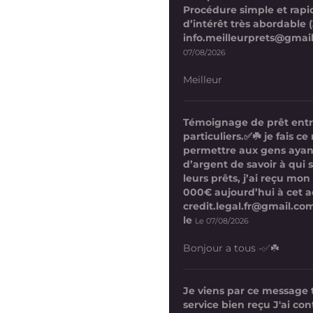
Procédure simple et rapi
d’intérêt très abordable (
info.meilleurprets@gmai
07/08/2026
Meilleur
Témoignage de prêt ent
particuliers.✅☘️ je fais 
permettre aux gens ayan
d’argent de savoir à qui 
leurs prêts, j’ai reçu mon
000€ aujourd’hui à cet a
credit.legal.fr@gmail.com
le
Le 07/08/2026
Bonjour a tous -✅☘️
Je viens par ce message
service bien reçu J'ai co