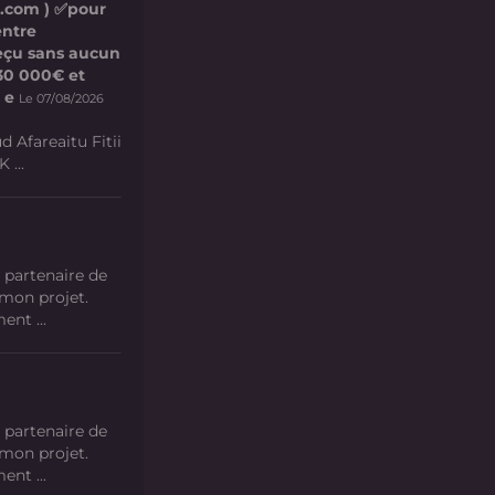
l.com ) ✅pour
entre
 reçu sans aucun
e 30 000€ et
 e
Le 07/08/2026
d Afareaitu Fitii
 ...
 partenaire de
 mon projet.
nt ...
 partenaire de
 mon projet.
nt ...