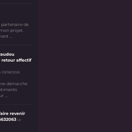
 partenaire de
 mon projet.
nt ...
vaudou
 retour affectif
e 03/08/2026
 une démarche
ntiments
 ...
aire revenir
6632063
Le