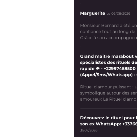
Marguerite
Le 06/08/2026
Monsieur Bernard a été un
confiance tout au long de
Grâce à son accompagneme
Grand maître marabout 
spécialistes des rituels de
rapide ☘️ - +22997458500
(Appel/Sms/Whatsapp)
L
Rituel d'amour puissant :
symbolique autour des se
amoureux Le Rituel d'amour
Découvrez le rituel pour f
son ex WhatsApp: +3376
31/07/2026