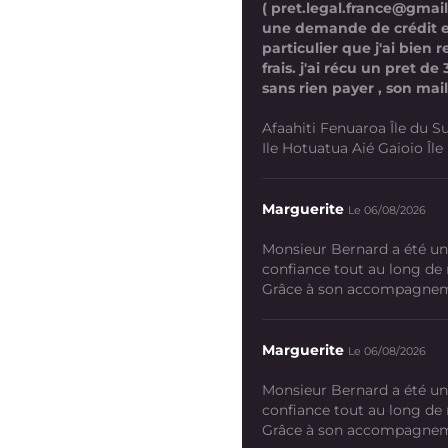
( pret.legal.france@gmai
une demande de crédit 
particulier que j'ai bien
frais. j'ai récu un pret d
sans rien payer , son mail
Afaahiti Fenuaroa Île du Su
Ile Hotuatua Aié Gaioio Île K
Marguerite
Le 06/08/2026
Monsieur Bernard a été un
confiance tout au long de
Grâce à son accompagneme
Marguerite
Le 06/08/2026
Monsieur Bernard a été un
confiance tout au long de
Grâce à son accompagneme