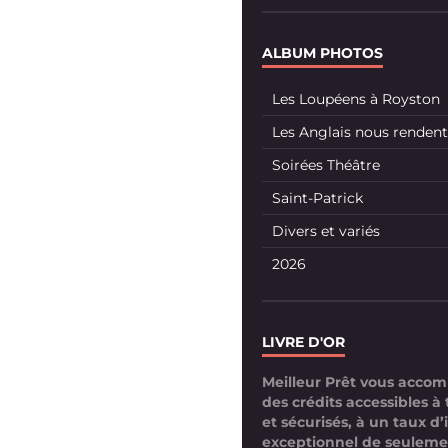
ALBUM PHOTOS
Les Loupéens à Royston
Les Anglais nous rendent 
Soirées Théâtre
Saint-Patrick
Divers et variés
2026
LIVRE D'OR
Meilleur Prêt vous acco
des crédits accessibles à 
et sécurisés, à un taux d’
exceptionnel de seuleme