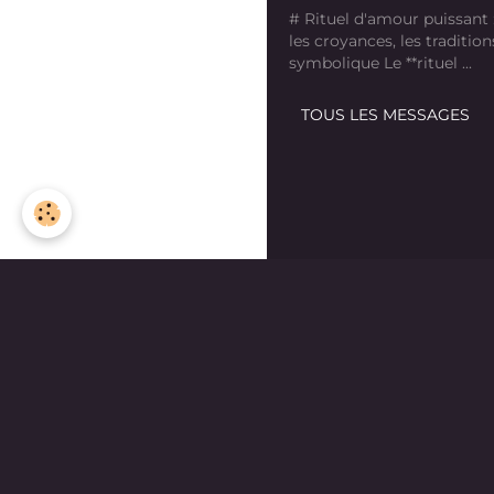
# Rituel d'amour puissant
les croyances, les tradition
symbolique Le **rituel ...
TOUS LES MESSAGES