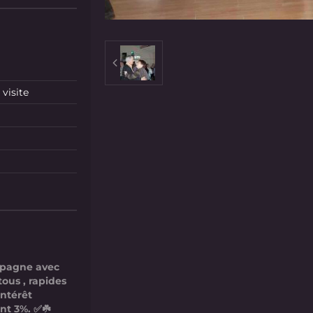
visite
mpagne avec
tous , rapides
intérêt
nt 3%. ✅☘️