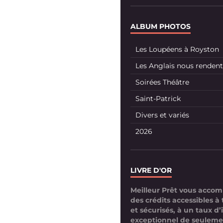
ALBUM PHOTOS
Les Loupéens à Royston
Les Anglais nous rendent 
Soirées Théâtre
Saint-Patrick
Divers et variés
2026
LIVRE D'OR
Meilleur Prêt vous acco
des crédits accessibles à 
et sécurisés, à un taux d’
exceptionnel de seuleme