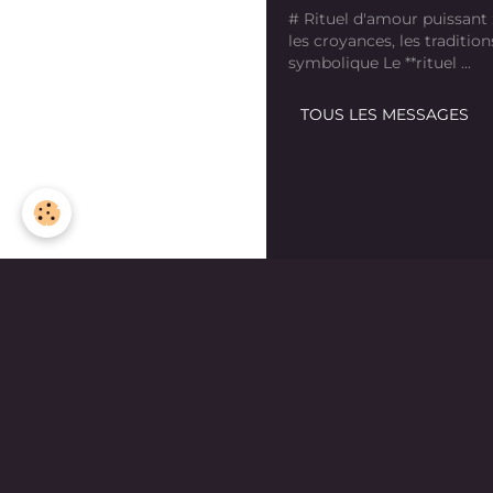
# Rituel d'amour puissant
les croyances, les tradition
symbolique Le **rituel ...
TOUS LES MESSAGES