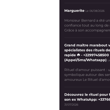
Marguerite
Le 06/08/2026
Monsieur Bernard a été un
confiance tout au long de
Grâce à son accompagneme
Grand maître marabout 
spécialistes des rituels de
rapide ☘️ - +22997458500
(Appel/Sms/Whatsapp)
L
Rituel d'amour puissant :
symbolique autour des se
amoureux Le Rituel d'amour
Découvrez le rituel pour f
son ex WhatsApp: +3376
31/07/2026