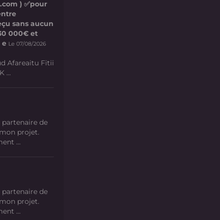
l.com ) ✅pour
entre
 reçu sans aucun
e 30 000€ et
 e
Le 07/08/2026
d Afareaitu Fitii
 ...
 partenaire de
 mon projet.
nt ...
 partenaire de
 mon projet.
nt ...