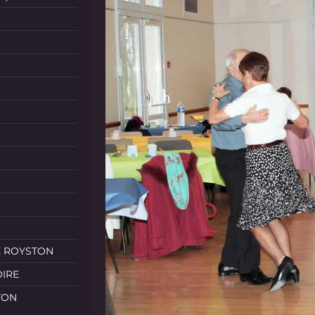
E ROYSTON
OIRE
TON