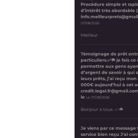
Procédure simple et rapi
d’intérêt très abordable (
info.meilleurprets@gmai
07/08/2026
Meilleur
Témoignage de prêt ent
particuliers.✅☘️ je fais 
permettre aux gens ayan
d’argent de savoir à qui 
leurs prêts, j’ai reçu mon
000€ aujourd’hui à cet a
credit.legal.fr@gmail.com
le
Le 07/08/2026
Bonjour a tous -✅☘️
Je viens par ce message
service bien reçu J'ai co