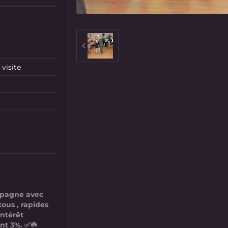
visite
mpagne avec
tous , rapides
intérêt
nt 3%. ✅☘️