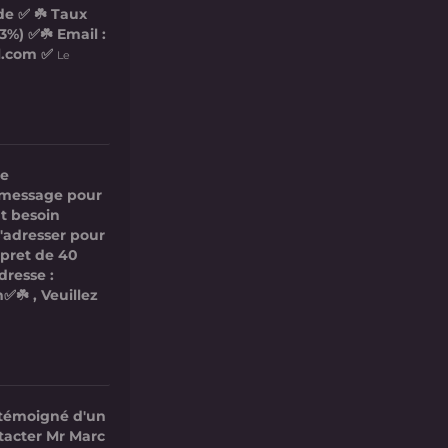
de ✅ ☘️ Taux
3%) ✅☘️ Email :
l.com ✅
Le
re
ce message pour
t besoin
s'adresser pour
 pret de 40
dresse :
✅☘️ , Veuillez
 témoigné d'un
ntacter Mr Marc