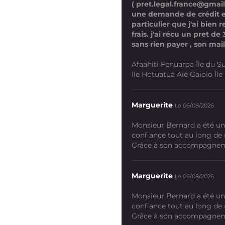
( pret.legal.france@gmai
une demande de crédit 
particulier que j'ai bien
frais. j'ai récu un pret d
sans rien payer , son mail
Afaahiti Fenuaroa Île du Su
Ile Hotuatua Aié Gaioio Île K
Marguerite
Le 06/08/2026
Monsieur Bernard a été un
confiance tout au long de
Grâce à son accompagneme
Marguerite
Le 06/08/2026
Monsieur Bernard a été un
confiance tout au long de
Grâce à son accompagneme