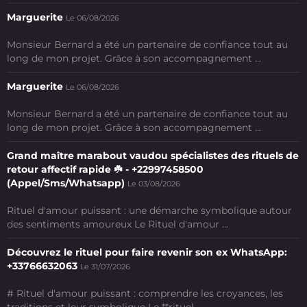
Marguerite
Le 06/08/2026
Monsieur Bernard a été un partenaire de confiance tout au
long de mon projet. Grâce à son accompagnement ...
Marguerite
Le 06/08/2026
Monsieur Bernard a été un partenaire de confiance tout au
long de mon projet. Grâce à son accompagnement ...
Grand maître marabout vaudou spécialistes des rituels de
retour affectif rapide ☘️ - +22997458500
(Appel/Sms/Whatsapp)
Le 03/08/2026
Rituel d'amour puissant : une démarche symbolique autour
des sentiments amoureux Le Rituel d'amour ...
Découvrez le rituel pour faire revenir son ex WhatsApp:
+33766632063
Le 31/07/2026
# Rituel d'amour puissant : comprendre les croyances, les
traditions et leur symbolique Le **rituel ...