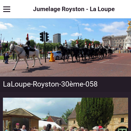
Jumelage Royston - La Loupe
LaLoupe-Royston-30ème-058