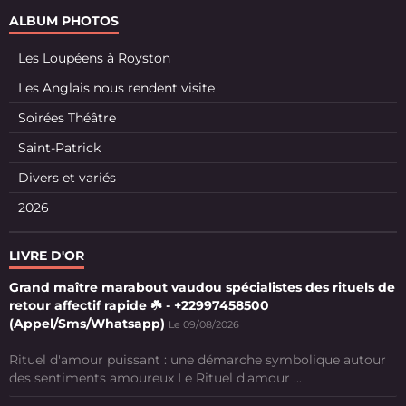
ALBUM PHOTOS
Les Loupéens à Royston
Les Anglais nous rendent visite
Soirées Théâtre
Saint-Patrick
Divers et variés
2026
LIVRE D'OR
Grand maître marabout vaudou spécialistes des rituels de
retour affectif rapide ☘️ - +22997458500
(Appel/Sms/Whatsapp)
Le 09/08/2026
Rituel d'amour puissant : une démarche symbolique autour
des sentiments amoureux Le Rituel d'amour ...