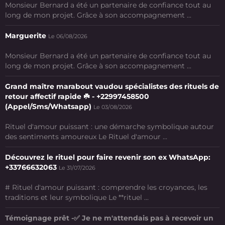
Monsieur Bernard a été un partenaire de confiance tout au
long de mon projet. Grâce à son accompagnement ...
Marguerite
Le 06/08/2026
Monsieur Bernard a été un partenaire de confiance tout au
long de mon projet. Grâce à son accompagnement ...
Grand maître marabout vaudou spécialistes des rituels de
retour affectif rapide ☘️ - +22997458500
(Appel/Sms/Whatsapp)
Le 03/08/2026
Rituel d'amour puissant : une démarche symbolique autour
des sentiments amoureux Le Rituel d'amour ...
Découvrez le rituel pour faire revenir son ex WhatsApp:
+33766632063
Le 31/07/2026
# Rituel d'amour puissant : comprendre les croyances, les
traditions et leur symbolique Le **rituel ...
Témoignage prêt -✅ Je ne m'attendais pas à recevoir un