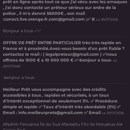
prêt en ligne après tout ce que j'ai vécu avec les arnaques
, j'ai donc contacté un prêteur sérieux sur ordre de la
police , il m'a donné 56000€ , son mail
:conact.live.orange.fr.com@gmail.com ;✅ B
Le 29/07/2026
Bonjour a tous ✅✅
OFFRE DE PRÊT ENTRE PARTICULIER très très rapide en
France et à proximité.Avez-vous besoin d'un prêt fiable ?
contactez le mail : ( legalpreteur@gmail.com ) ✅nous
offrons de 1000 € a 10 000 000 € ✅-bonjour a tous-
Le
29/07/2026
-bonjour a tous-
Meilleur Prêt vous accompagne avec des crédits
accessibles à tous , rapides et sécurisés, à un taux
d’intérêt exceptionnel de seulement 3%. ✅ Procédure
simple et rapide ✅ Taux d’intérêt très abordable (3%) ✅
Email : info.meilleurprets@gmail.com ✅ Email
Le 29/07/2026
Afaahiti Fenuaroa Île du Sud Afareaitu Fitii Ile Hotuatua Aié
Gaioio Île K ...