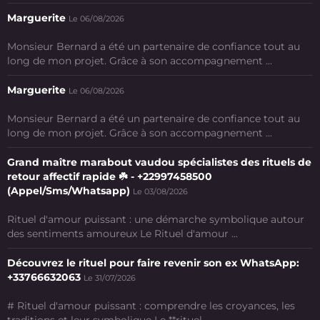
Marguerite
Le 06/08/2026
Monsieur Bernard a été un partenaire de confiance tout au
long de mon projet. Grâce à son accompagnement ...
Marguerite
Le 06/08/2026
Monsieur Bernard a été un partenaire de confiance tout au
long de mon projet. Grâce à son accompagnement ...
Grand maître marabout vaudou spécialistes des rituels de
retour affectif rapide ☘️ - +22997458500
(Appel/Sms/Whatsapp)
Le 03/08/2026
Rituel d'amour puissant : une démarche symbolique autour
des sentiments amoureux Le Rituel d'amour ...
Découvrez le rituel pour faire revenir son ex WhatsApp:
+33766632063
Le 31/07/2026
# Rituel d'amour puissant : comprendre les croyances, les
traditions et leur symbolique Le **rituel ...