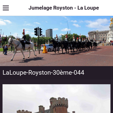
Jumelage Royston - La Loupe
LaLoupe-Royston-30ème-044