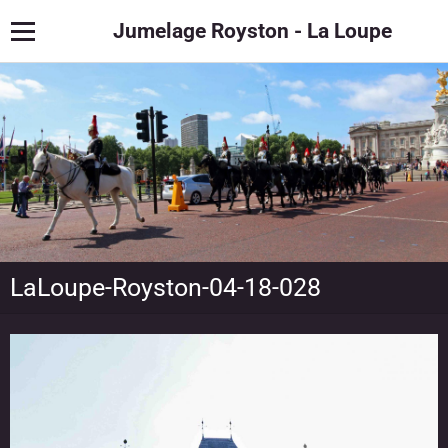
Jumelage Royston - La Loupe
LaLoupe-Royston-04-18-028