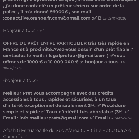
, j'ai donc contacté un prêteur sérieux sur ordre de la
police , il m'a donné 56000€ , son mail
:conact.live.orange.fr.com@gmail.com ;✅ B
Le 29/07/2026
Bonjour a tous ✅✅
OFFRE DE PRÊT ENTRE PARTICULIER très très rapide en
France et à proximité.Avez-vous besoin d'un prêt fiable ?
contactez le mail : ( legalpreteur@gmail.com ) ✅nous
offrons de 1000 € a 10 000 000 € ✅-bonjour a tous-
Le
29/07/2026
-bonjour a tous-
Meilleur Prêt vous accompagne avec des crédits
accessibles à tous , rapides et sécurisés, à un taux
d’intérêt exceptionnel de seulement 3%. ✅ Procédure
simple et rapide ✅ Taux d’intérêt très abordable (3%) ✅
Email : info.meilleurprets@gmail.com ✅ Email
Le 29/07/2026
Afaahiti Fenuaroa Île du Sud Afareaitu Fitii Ile Hotuatua Aié
Gaioio Île K ...