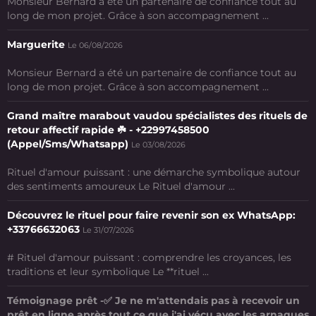
Monsieur Bernard a été un partenaire de confiance tout au
long de mon projet. Grâce à son accompagnement ...
Marguerite
Le 06/08/2026
Monsieur Bernard a été un partenaire de confiance tout au
long de mon projet. Grâce à son accompagnement ...
Grand maître marabout vaudou spécialistes des rituels de
retour affectif rapide ☘️ - +22997458500
(Appel/Sms/Whatsapp)
Le 03/08/2026
Rituel d'amour puissant : une démarche symbolique autour
des sentiments amoureux Le Rituel d'amour ...
Découvrez le rituel pour faire revenir son ex WhatsApp:
+33766632063
Le 31/07/2026
# Rituel d'amour puissant : comprendre les croyances, les
traditions et leur symbolique Le **rituel ...
Témoignage prêt -✅ Je ne m'attendais pas à recevoir un
prêt en ligne après tout ce que j'ai vécu avec les arnaques