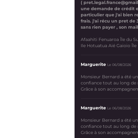
( pret.legal.france@gmai
une demande de crédit 
particulier que j'ai bien
frais. j'ai récu un pret d
sans rien payer , son mail
Afaahiti Fenuaroa Île du Su
Ile Hotuatua Aié Gaioio Île K
Marguerite
Le 06/08/2026
Monsieur Bernard a été un
confiance tout au long de
Grâce à son accompagneme
Marguerite
Le 06/08/2026
Monsieur Bernard a été un
confiance tout au long de
Grâce à son accompagneme