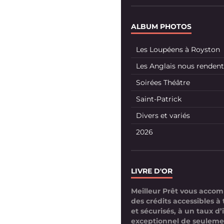
ALBUM PHOTOS
Les Loupéens à Royston
Les Anglais nous rendent 
Soirées Théâtre
Saint-Patrick
Divers et variés
2026
LIVRE D'OR
Meilleur Prêt vous acco
des crédits accessibles à 
et sécurisés, à un taux d’
exceptionnel de seuleme