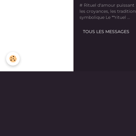
# Rituel d'amour puissant
les croyances, les tradition
symbolique Le **rituel ...
TOUS LES MESSAGES