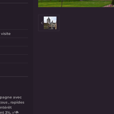
visite
mpagne avec
tous , rapides
intérêt
nt 3%. ✅☘️