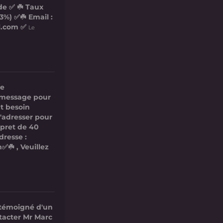
de ✅ ☘️ Taux
3%) ✅☘️ Email :
l.com ✅
Le
re
ce message pour
t besoin
s'adresser pour
 pret de 40
dresse :
✅☘️ , Veuillez
 témoigné d'un
ntacter Mr Marc