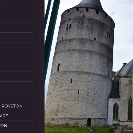
E ROYSTON
OIRE
TON