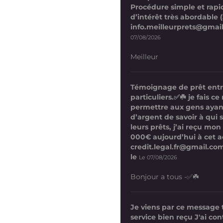
Procédure simple et rapi
d’intérêt très abordable (
info.meilleurprets@gmai
07/08/2026
Meilleur
Témoignage de prêt ent
particuliers.✅☘️ je fais 
permettre aux gens ayan
d’argent de savoir à qui 
leurs prêts, j’ai reçu mon
000€ aujourd’hui à cet a
credit.legal.fr@gmail.com
le
Le 07/08/2026
Bonjour a tous -✅☘️
Je viens par ce message
service bien reçu J'ai co