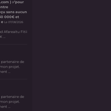
l.com ) ✅pour
entre
 reçu sans aucun
e 30 000€ et
 e
Le 07/08/2026
d Afareaitu Fitii
 ...
 partenaire de
 mon projet.
nt ...
 partenaire de
 mon projet.
nt ...