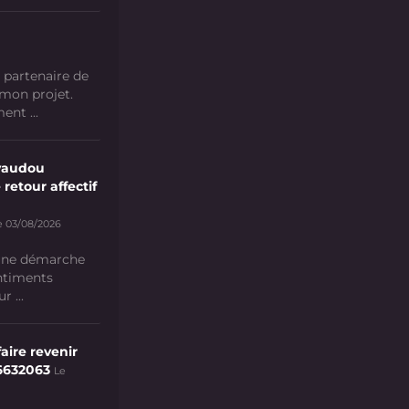
 partenaire de
 mon projet.
nt ...
vaudou
 retour affectif
e 03/08/2026
 une démarche
ntiments
 ...
aire revenir
6632063
Le