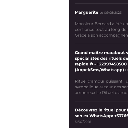
Marguerite
Le 06/08/2026
Monsieur Bernard a été un
confiance tout au long de
Grâce à son accompagneme
Grand maître marabout 
spécialistes des rituels de
rapide ☘️ - +22997458500
(Appel/Sms/Whatsapp)
L
Rituel d'amour puissant :
symbolique autour des se
amoureux Le Rituel d'amour
Découvrez le rituel pour f
son ex WhatsApp: +3376
31/07/2026