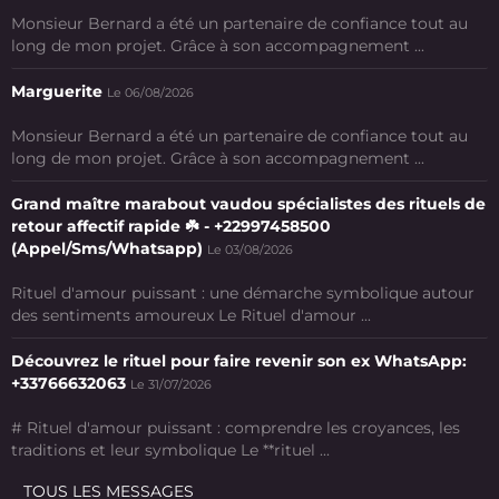
Monsieur Bernard a été un partenaire de confiance tout au
long de mon projet. Grâce à son accompagnement ...
Marguerite
Le 06/08/2026
Monsieur Bernard a été un partenaire de confiance tout au
long de mon projet. Grâce à son accompagnement ...
Grand maître marabout vaudou spécialistes des rituels de
retour affectif rapide ☘️ - +22997458500
(Appel/Sms/Whatsapp)
Le 03/08/2026
Rituel d'amour puissant : une démarche symbolique autour
des sentiments amoureux Le Rituel d'amour ...
Découvrez le rituel pour faire revenir son ex WhatsApp:
+33766632063
Le 31/07/2026
# Rituel d'amour puissant : comprendre les croyances, les
traditions et leur symbolique Le **rituel ...
TOUS LES MESSAGES