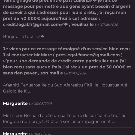
Témoignage de prêt entre particuliers.✅☘️ je fais ce
message pour permettre aux gens ayant besoin d’argent
de savoir à qui s'adresser pour leurs prêts, j’ai reçu mon
pret de 40 000€ aujourd’hui à cet adresse :
credit.legal.fr@gmail.com✅☘️ , Veuillez le
Le 07/08/2026
Bonjour a tous -✅☘️
Je viens par ce message témoigné d'un service bien reçu
J'ai contacter Mr Marc ( pret.legal.france@gmail.com )
✅pour une demande de crédit entre particulier que j'ai
bien reçu sans aucun frais. j'ai récu un pret de 30 000€ et
sans rien payer , son mail e
Le 07/08/2026
Afaahiti Fenuaroa Île du Sud Afareaitu Fitii Ile Hotuatua Aié
Gaioio Île K ...
Marguerite
Le 06/08/2026
Monsieur Bernard a été un partenaire de confiance tout au
long de mon projet. Grâce à son accompagnement ...
Marguerite
Le 06/08/2026