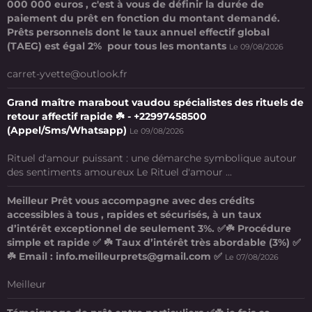
000 000 euros , c'est à vous de définir la durée de
paiement du prêt en fonction du montant demandé.
Prêts personnels dont le taux annuel effectif global
(TAEG) est égal 2% pour tous les montants
Le 09/08/2026
carret-yvette@outlook.fr
Grand maître marabout vaudou spécialistes des rituels de
retour affectif rapide ☘️ - +22997458500
(Appel/Sms/Whatsapp)
Le 09/08/2026
Rituel d'amour puissant : une démarche symbolique autour
des sentiments amoureux Le Rituel d'amour ...
Meilleur Prêt vous accompagne avec des crédits
accessibles à tous , rapides et sécurisés, à un taux
d’intérêt exceptionnel de seulement 3%. ✅☘️ Procédure
simple et rapide ✅ ☘️ Taux d’intérêt très abordable (3%) ✅
☘️ Email : info.meilleurprets@gmail.com ✅
Le 07/08/2026
Meilleur