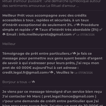
Rituel d'amour puissant : une démarche symbolique autour
des sentiments amoureux Le Rituel d'amour ...
Meilleur Prêt vous accompagne avec des crédits
accessibles à tous , rapides et sécurisés, à un taux
d’intérêt exceptionnel de seulement 3%. ✅☘️ Procédure
simple et rapide ✅ ☘️ Taux d’intérêt très abordable (3%) ✅
☘️ Email : info.meilleurprets@gmail.com ✅
Le 07/08/2026
Meilleur
Témoignage de prêt entre particuliers.✅☘️ je fais ce
message pour permettre aux gens ayant besoin d’argent
de savoir à qui s'adresser pour leurs prêts, j’ai reçu mon
pret de 40 000€ aujourd’hui à cet adresse :
credit.legal.fr@gmail.com✅☘️ , Veuillez le
Le 07/08/2026
Bonjour a tous -✅☘️
Je viens par ce message témoigné d'un service bien reçu
J'ai contacter Mr Marc ( pret.legal.france@gmail.com )
✅pour une demande de crédit entre particulier que j'ai
bien reçu sans aucun frais. j'ai récu un pret de 30 000€ et