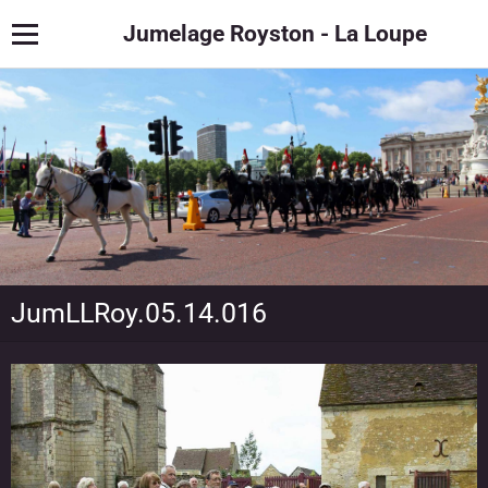
Jumelage Royston - La Loupe
JumLLRoy.05.14.016