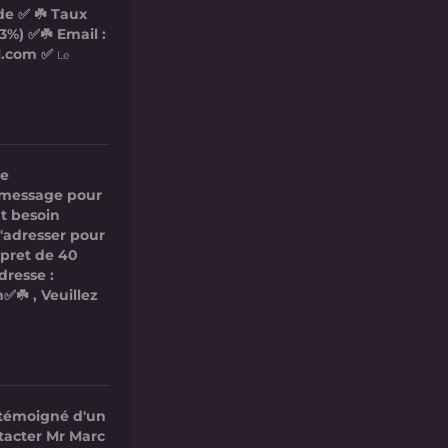
de ✅ ☘️ Taux
3%) ✅☘️ Email :
l.com ✅
Le
re
ce message pour
t besoin
s'adresser pour
 pret de 40
dresse :
✅☘️ , Veuillez
 témoigné d'un
ntacter Mr Marc