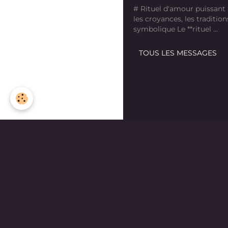
# Rituel d'amour puissant
les croyances, les tradition
symbolique Le **rituel ...
TOUS LES MESSAGES