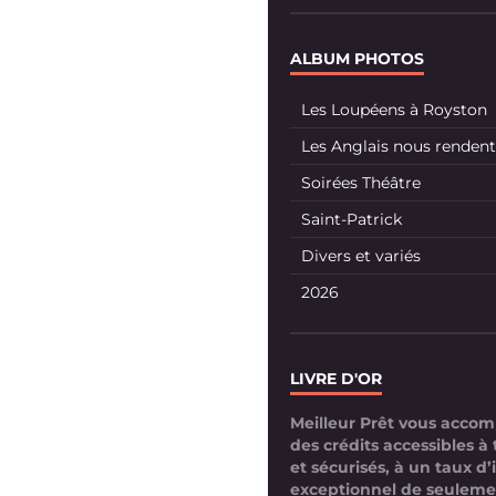
ALBUM PHOTOS
Les Loupéens à Royston
Les Anglais nous rendent 
Soirées Théâtre
Saint-Patrick
Divers et variés
2026
LIVRE D'OR
Meilleur Prêt vous acco
des crédits accessibles à 
et sécurisés, à un taux d’
exceptionnel de seuleme