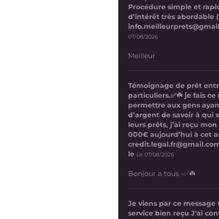
Procédure simple et rapi
d’intérêt très abordable (
info.meilleurprets@gmai
07/08/2026
Meilleur
Témoignage de prêt ent
particuliers.✅☘️ je fais 
permettre aux gens ayan
d’argent de savoir à qui 
leurs prêts, j’ai reçu mon
000€ aujourd’hui à cet a
credit.legal.fr@gmail.com
le
Le 07/08/2026
Bonjour a tous -✅☘️
Je viens par ce message
service bien reçu J'ai co