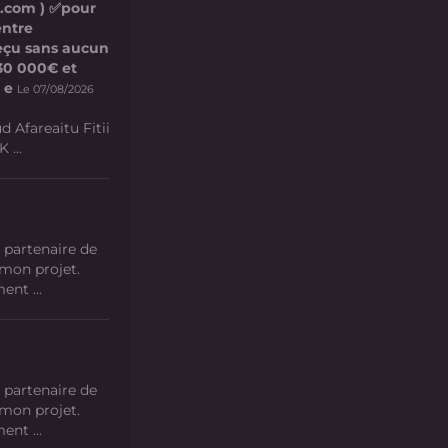
l.com ) ✅pour
entre
 reçu sans aucun
e 30 000€ et
 e
Le 07/08/2026
d Afareaitu Fitii
 ...
 partenaire de
 mon projet.
nt ...
 partenaire de
 mon projet.
nt ...