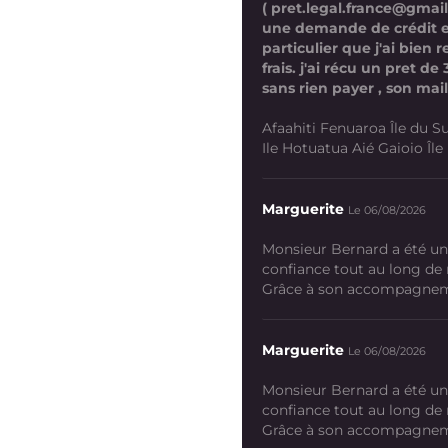
( pret.legal.france@gmai
une demande de crédit 
particulier que j'ai bien
frais. j'ai récu un pret d
sans rien payer , son mail
Afaahiti Fenuaroa Île du Su
Ile Hotuatua Aié Gaioio Île K
Marguerite
Le 06/08/2026
Monsieur Bernard a été un
confiance tout au long de
Grâce à son accompagneme
Marguerite
Le 06/08/2026
Monsieur Bernard a été un
confiance tout au long de
Grâce à son accompagneme