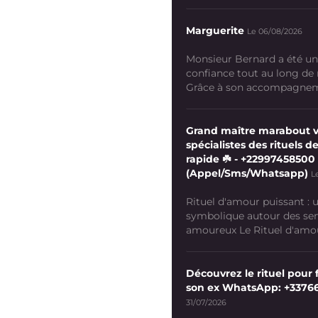
Marguerite
Le 06/08/2026
Monsieur Bernard a été un
confiance tout au long de
Grâce à son accompagneme
Grand maître marabout 
spécialistes des rituels de
rapide ☘️ - +22997458500
(Appel/Sms/Whatsapp)
L
Rituel d'amour puissant :
symbolique autour des se
amoureux Le Rituel d'amour
Découvrez le rituel pour f
son ex WhatsApp: +3376
31/07/2026