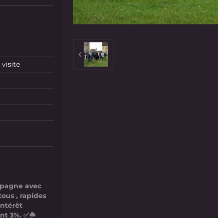
visite
mpagne avec
tous , rapides
intérêt
nt 3%. ✅☘️