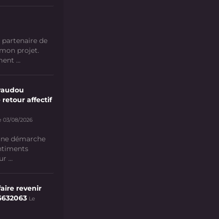
 partenaire de
 mon projet.
nt ...
vaudou
 retour affectif
e 03/08/2026
 une démarche
ntiments
 ...
aire revenir
6632063
Le