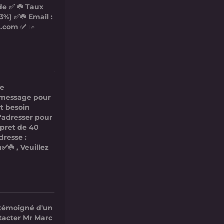
de ✅ ☘️ Taux
3%) ✅☘️ Email :
l.com ✅
Le
re
ce message pour
t besoin
s'adresser pour
 pret de 40
dresse :
✅☘️ , Veuillez
 témoigné d'un
ntacter Mr Marc