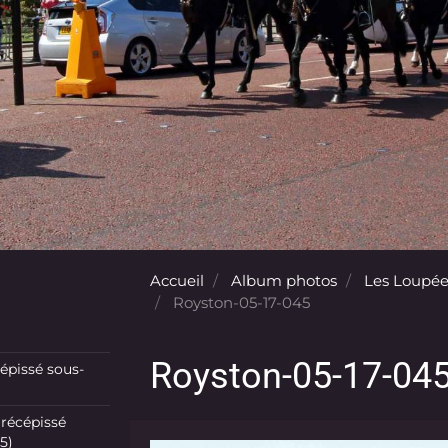
Accueil
Album photos
Les Loupée
Royston-05-17-045
Royston-05-17-04
pissé sous-
récépissé
5)