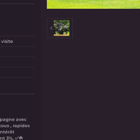
visite
mpagne avec
tous , rapides
intérêt
nt 3%. ✅☘️