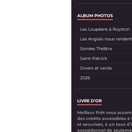
ALBUM PHOTOS
Les Loupéens à Royston
Les Anglais nous rendent 
Soirées Théâtre
Saint-Patrick
Divers et variés
2026
LIVRE D'OR
Meilleur Prêt vous acco
des crédits accessibles à 
et sécurisés, à un taux d’
exceptionnel de seuleme