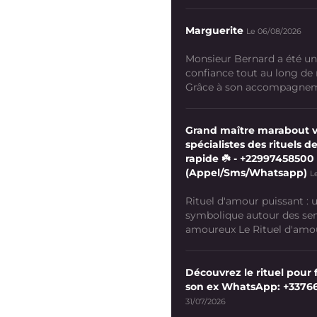
Marguerite
Le 06/08/2026
Monsieur Bernard a été un
confiance tout au long de
Grâce à son accompagneme
Grand maître marabout 
spécialistes des rituels de
rapide ☘️ - +22997458500
(Appel/Sms/Whatsapp)
L
Rituel d'amour puissant :
symbolique autour des se
amoureux Le Rituel d'amour
Découvrez le rituel pour f
son ex WhatsApp: +3376
31/07/2026