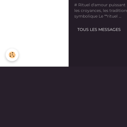
# Rituel d'amour puissant
les croyances, les tradition
symbolique Le **rituel ...
TOUS LES MESSAGES