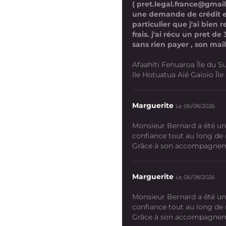
( pret.legal.france@gmai
une demande de crédit 
particulier que j'ai bien
frais. j'ai récu un pret d
sans rien payer , son mail
Afaahiti Fenuaroa Île du Su
Ile Hotuatua Aié Gaioio Île K
Marguerite
Le 06/08/2026
Monsieur Bernard a été un
confiance tout au long de
Grâce à son accompagneme
Marguerite
Le 06/08/2026
Monsieur Bernard a été un
confiance tout au long de
Grâce à son accompagneme