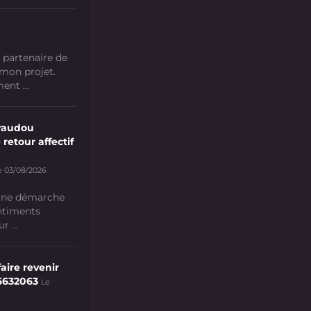
 partenaire de
 mon projet.
nt ...
vaudou
 retour affectif
e 03/08/2026
 une démarche
ntiments
 ...
aire revenir
6632063
Le