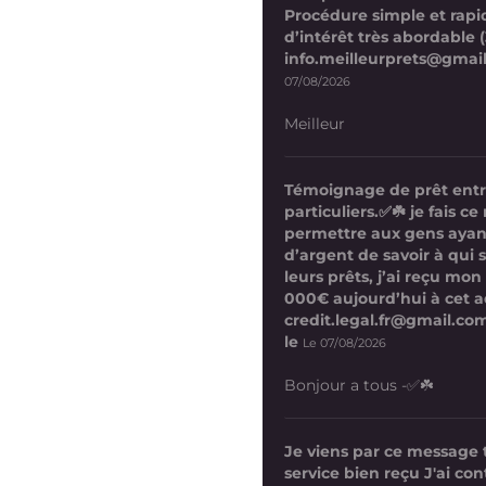
Procédure simple et rapi
d’intérêt très abordable (
info.meilleurprets@gmai
07/08/2026
Meilleur
Témoignage de prêt ent
particuliers.✅☘️ je fais 
permettre aux gens ayan
d’argent de savoir à qui 
leurs prêts, j’ai reçu mon
000€ aujourd’hui à cet a
credit.legal.fr@gmail.com
le
Le 07/08/2026
Bonjour a tous -✅☘️
Je viens par ce message
service bien reçu J'ai co