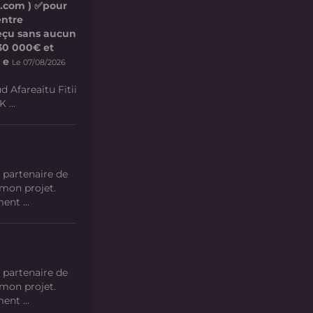
l.com ) ✅pour
entre
 reçu sans aucun
e 30 000€ et
 e
Le 07/08/2026
d Afareaitu Fitii
 ...
 partenaire de
 mon projet.
nt ...
 partenaire de
 mon projet.
nt ...