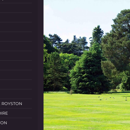
E ROYSTON
OIRE
TON