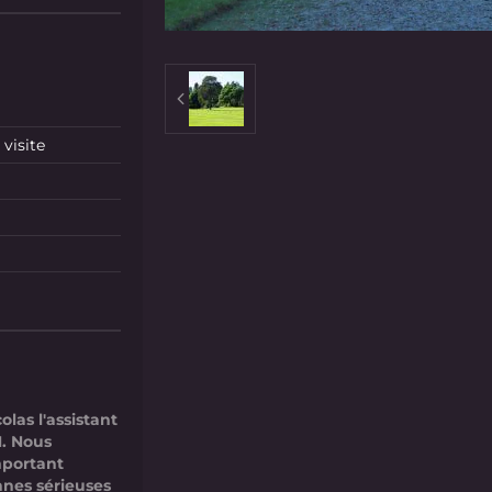
visite
las l'assistant
. Nous
mportant
nnes sérieuses