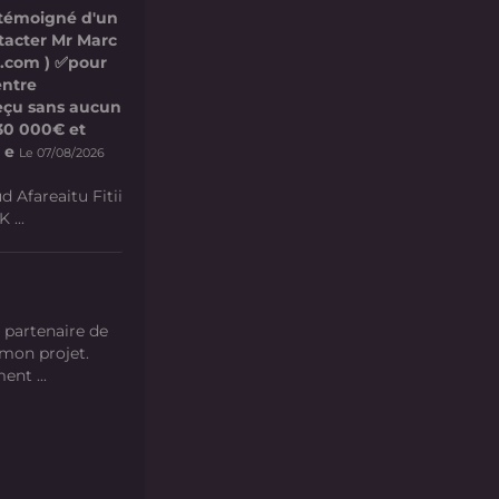
 témoigné d'un
ntacter Mr Marc
l.com ) ✅pour
entre
 reçu sans aucun
e 30 000€ et
 e
Le 07/08/2026
d Afareaitu Fitii
 ...
 partenaire de
 mon projet.
nt ...