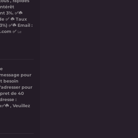
tous , rapides
intérêt
nt 3%. ✅☘️
de ✅ ☘️ Taux
3%) ✅☘️ Email :
l.com ✅
Le
re
ce message pour
t besoin
s'adresser pour
 pret de 40
dresse :
✅☘️ , Veuillez