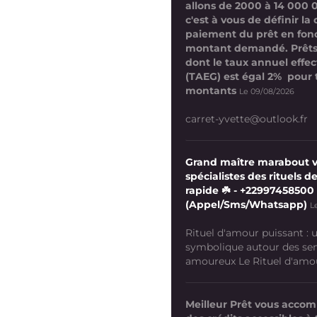
allons de 2000 à 14 000 
c'est à vous de définir la
paiement du prêt en fon
montant demandé. Prêts
dont le taux annuel effect
(TAEG) est égal 2% pour 
montants
Le 09/08/2026
carret-yvette@outlook.fr
Grand maître marabout 
spécialistes des rituels de
rapide ☘️ - +22997458500
(Appel/Sms/Whatsapp)
L
Rituel d'amour puissant :
symbolique autour des se
amoureux Le Rituel d'amour
Meilleur Prêt vous acco