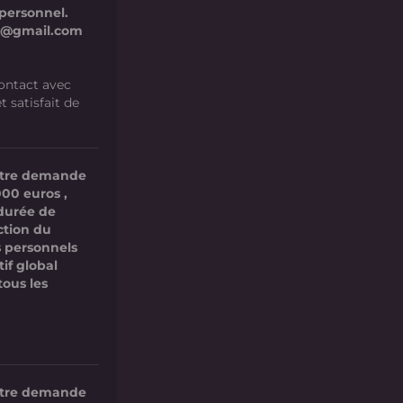
personnel.
62@gmail.com
contact avec
 satisfait de
votre demande
000 euros ,
 durée de
ction du
 personnels
if global
tous les
votre demande