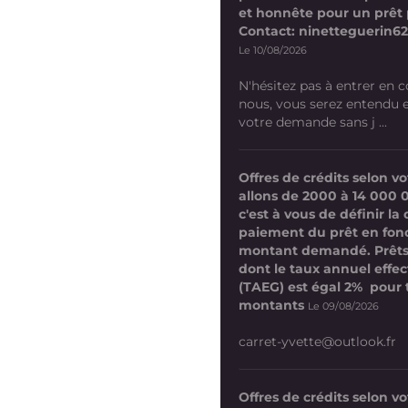
et honnête pour un prêt 
Contact: ninetteguerin
Le 10/08/2026
N'hésitez pas à entrer en 
nous, vous serez entendu et
votre demande sans j ...
Offres de crédits selon 
allons de 2000 à 14 000 
c'est à vous de définir la
paiement du prêt en fon
montant demandé. Prêts
dont le taux annuel effect
(TAEG) est égal 2% pour 
montants
Le 09/08/2026
carret-yvette@outlook.fr
Offres de crédits selon 