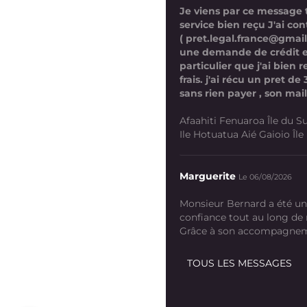
Je viens par ce message
service bien reçu J'ai co
( pret.legal.france@gmai
une demande de crédit 
particulier que j'ai bien
frais. j'ai récu un pret d
sans rien payer , son mail
Afaahiti Fenuaroa Île du Su
Ile Hotuatua Aié Gaioio Île K
Marguerite
Le 06/08/2026
Monsieur Bernard a été un
confiance tout au long de
Grâce à son accompagneme
TOUS LES MESSAGES