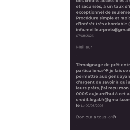
des crédits accessibles à 
et sécurisés, à un taux d’
exceptionnel de seuleme
Procédure simple et rapi
d’intérêt très abordable (
info.meilleurprets@gmai
07/08/2026
Meilleur
Témoignage de prêt ent
particuliers.✅☘️ je fais 
permettre aux gens ayan
d’argent de savoir à qui 
leurs prêts, j’ai reçu mon
000€ aujourd’hui à cet a
credit.legal.fr@gmail.com
le
Le 07/08/2026
Bonjour a tous -✅☘️