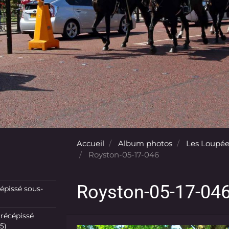
Accueil
Album photos
Les Loupée
Royston-05-17-046
Royston-05-17-04
pissé sous-
récépissé
5)