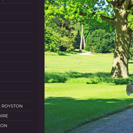
E ROYSTON
OIRE
TON