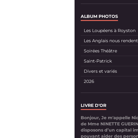
ALBUM PHOTOS
Les Loupéens à Royston
Les Anglais nous rendent 
Soirées Théâtre
Saint-Patrick
Divers et variés
2026
LIVRE D'OR
Bonjour, Je m'appelle Nico
de Mme NINETTE GUERIN
disposons d’un capital i
pouvant aider des perso