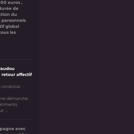
000 euros ,
 durée de
ction du
 personnels
if global
tous les
vaudou
 retour affectif
e 09/08/2026
 une démarche
ntiments
 ...
mpagne avec