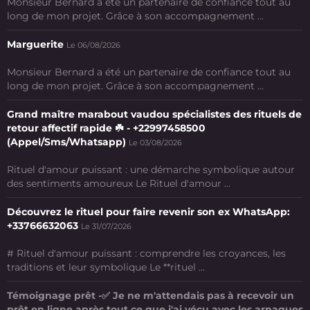
Monsieur Bernard a été un partenaire de confiance tout au
long de mon projet. Grâce à son accompagnement ...
Marguerite
Le 06/08/2026
Monsieur Bernard a été un partenaire de confiance tout au
long de mon projet. Grâce à son accompagnement ...
Grand maître marabout vaudou spécialistes des rituels de
retour affectif rapide ☘️ - +22997458500
(Appel/Sms/Whatsapp)
Le 03/08/2026
Rituel d'amour puissant : une démarche symbolique autour
des sentiments amoureux Le Rituel d'amour ...
Découvrez le rituel pour faire revenir son ex WhatsApp:
+33766632063
Le 31/07/2026
# Rituel d'amour puissant : comprendre les croyances, les
traditions et leur symbolique Le **rituel ...
Témoignage prêt -✅ Je ne m'attendais pas à recevoir un
prêt en ligne après tout ce que j'ai vécu avec les arnaques