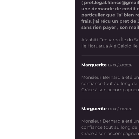
( pret.legal.france@gmai
une demande de crédit 
particulier que j'ai bien
frais. j'ai récu un pret d
sans rien payer , son mail
Afaahiti Fenuaroa Île du Su
Ile Hotuatua Aié Gaioio Île K
Marguerite
Le 06/08/2026
Monsieur Bernard a été un
confiance tout au long de
Grâce à son accompagneme
Marguerite
Le 06/08/2026
Monsieur Bernard a été un
confiance tout au long de
Grâce à son accompagneme