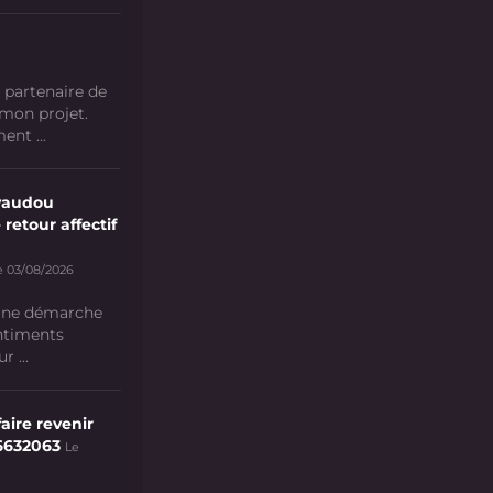
 partenaire de
 mon projet.
nt ...
vaudou
 retour affectif
e 03/08/2026
 une démarche
ntiments
 ...
aire revenir
6632063
Le