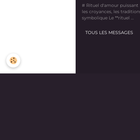
# Rituel d'amour puissant
les croyances, les tradition
symbolique Le **rituel ...
TOUS LES MESSAGES