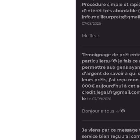
Procédure simple et rapi
d’intérêt très abordable (
info.meilleurprets@gmai
07/08/2026
Meilleur
Témoignage de prêt ent
particuliers.✅☘️ je fais 
permettre aux gens ayan
d’argent de savoir à qui 
leurs prêts, j’ai reçu mon
000€ aujourd’hui à cet a
credit.legal.fr@gmail.com
le
Le 07/08/2026
Bonjour a tous -✅☘️
Je viens par ce message
service bien reçu J'ai co