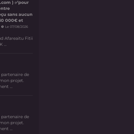
l.com ) ✅pour
entre
 reçu sans aucun
e 30 000€ et
 e
Le 07/08/2026
d Afareaitu Fitii
 ...
 partenaire de
 mon projet.
nt ...
 partenaire de
 mon projet.
nt ...