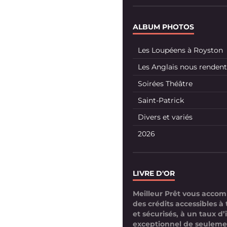
ALBUM PHOTOS
Les Loupéens à Royston
Les Anglais nous rendent 
Soirées Théâtre
Saint-Patrick
Divers et variés
2026
LIVRE D'OR
Meilleur Prêt vous acco
des crédits accessibles à 
et sécurisés, à un taux d’
exceptionnel de seuleme