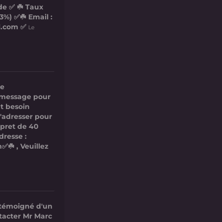
de ✅ ☘️ Taux
3%) ✅☘️ Email :
l.com ✅
Le
re
ce message pour
t besoin
s'adresser pour
 pret de 40
dresse :
✅☘️ , Veuillez
 témoigné d'un
ntacter Mr Marc