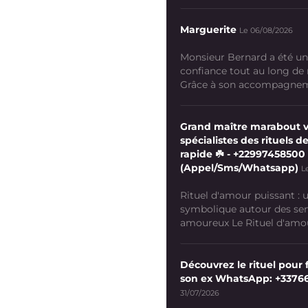
Marguerite
Le 06/08/2026
Monsieur Bernard a été un
confiance tout au long de
Grâce à son accompagneme
Grand maître marabout 
spécialistes des rituels de
rapide ☘️ - +22997458500
(Appel/Sms/Whatsapp)
L
Rituel d'amour puissant :
symbolique autour des se
amoureux Le Rituel d'amour
Découvrez le rituel pour f
son ex WhatsApp: +3376
31/07/2026