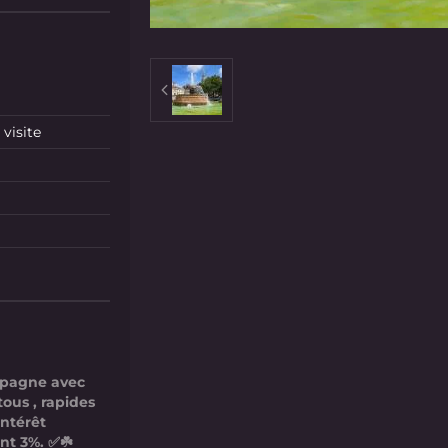
visite
mpagne avec
tous , rapides
intérêt
nt 3%. ✅☘️