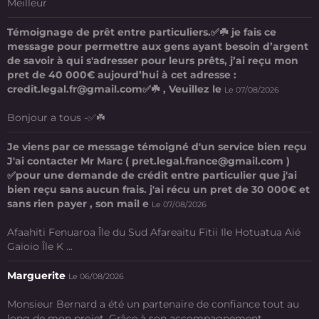
Meilleur
Témoignage de prêt entre particuliers.✅☘️ je fais ce
message pour permettre aux gens ayant besoin d’argent
de savoir à qui s'adresser pour leurs prêts, j’ai reçu mon
pret de 40 000€ aujourd’hui à cet adresse :
credit.legal.fr@gmail.com✅☘️ , Veuillez le
Le 07/08/2026
Bonjour a tous -✅☘️
Je viens par ce message témoigné d'un service bien reçu
J'ai contacter Mr Marc ( pret.legal.france@gmail.com )
✅pour une demande de crédit entre particulier que j'ai
bien reçu sans aucun frais. j'ai récu un pret de 30 000€ et
sans rien payer , son mail e
Le 07/08/2026
Afaahiti Fenuaroa Île du Sud Afareaitu Fitii Ile Hotuatua Aié
Gaioio Île K ...
Marguerite
Le 06/08/2026
Monsieur Bernard a été un partenaire de confiance tout au
long de mon projet. Grâce à son accompagnement ...